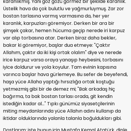
karanlıkmış. Yani göz gözü görmez bir şekilde karanlık.
Üstelik hava da çok bulutlu ve yağmurluymuş. Zar zor
bostan tarlasına varmış varmasına da, her yer
karanlık, karpuzları göremiyor. Derken bir ara bir
şimşek çakar, hemen hücuma geçip nerede iri karpuz
var alıp torbasına atar. Derken biraz daha bekler,
bakar ki göremiyor, başlar dua etmeye: "Çaktır
Allahım, çaktır da iki kişi ortak olalım" diye ve nerede
irice karpuz varsa oraya yanaşıp heybesini, torbasını
iyice doldurur ve yola koyulur. Tam evinin kapısına
varınca başlar hava gürlemeye. Bu sefer de beyefendi,
haşa yüce Allaha yaptığı hırsızlığa ortak koştuğu
yetmezmiş gibi bir de demez mi; "Bak arkadaş hiç
bağırma, ta bak bostan tarlası orada, git kendin
istediğin kadar al..." Tıpkı günümüz siyasetçilerinin
miting meydanlarında yüce Allahın adını kullanıp da
iktidar olduklarında yalanla talanla boğuldukları gibi.
Dostlarım; işte bunun için Mustafa Kemal Atatürk, dinle