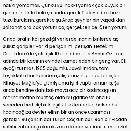
hakkı yememeli. Çünkü kul hakkı yemek çok büyük bir
günahtır. Hele hele şu anda, gerek Türkiye’deki bazı
tuzu kuruların, gerekse şu Arap şeyhlerinin yaşadıkları
saltanatlara bakıyorum da, gerçekten de iğreniyorum.
Onca israfın kol gezdiği yerlerde inanın binlerce aç
susuz garipler var ki perişan mı perişan. Netekim
Dibekdere’de yaklaşık 10 seneden beri Aynur Öztekin
adında bir kadının evinde ikamet eden bir genç var. Eli
ayağı tutmaz, 1965 doğumlu. Zavallımdan, tam
teşekküllü hastaneden çalışamaz raporu istemişler.
Nihayet Muğla’ya gitmiş ama işini yaptıramamış. Şu
anda kendine dahi bakmaya aciz bir kadıncağızın
merhametine muhtaç olan bu garibe ve ona 10
seneden beri hiçbir karşılık beklemeden bakan bu
kadıncağıza devlet elinin bir an önce uzanması
gerekir. Bu şahsın adı Turan Coşkun’dur. Ben bir vicdan
sahibi vatandaş olarak, zerre kadar vicdanı olan devlet