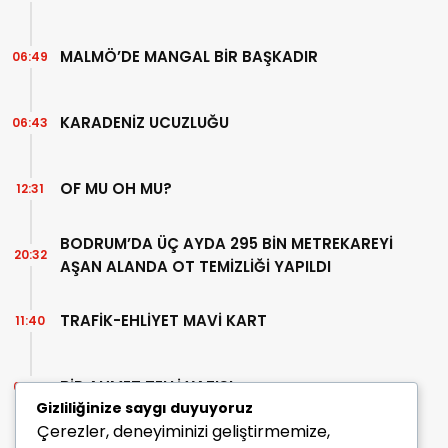
MALMÖ’DE MANGAL BİR BAŞKADIR
06:49
KARADENİZ UCUZLUĞU
06:43
OF MU OH MU?
12:31
BODRUM’DA ÜÇ AYDA 295 BİN METREKAREYİ
20:32
AŞAN ALANDA OT TEMİZLİĞİ YAPILDI
TRAFİK-EHLİYET MAVİ KART
11:40
BİR AHMET TELLİ YAZISI
07:30
Gizliliğinize saygı duyuyoruz
Çerezler, deneyiminizi geliştirmemize,