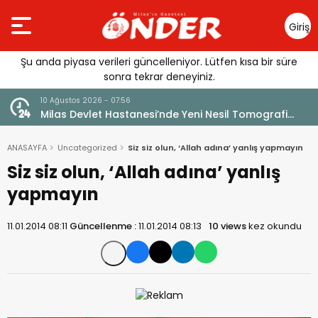
Giriş
Yap
Şu anda piyasa verileri güncelleniyor. Lütfen kısa bir süre
sonra tekrar deneyiniz.
10 Ağustos 2026 - 07:56
kıyor
Milas Devlet Hastanesi’nde Yeni Nesil Tomografi
Hizmeti
ANASAYFA
Uncategorized
Siz siz olun, ‘Allah adına’ yanlış yapmayın
Siz siz olun, ‘Allah adına’ yanlış
yapmayın
11.01.2014 08:11
Güncellenme :
11.01.2014 08:13
10 views
kez okundu