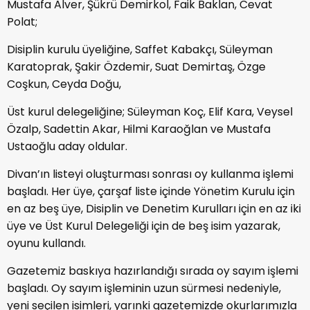
Mustafa Alver, Şükrü Demirkol, Faik Baklan, Cevat
Polat;
Disiplin kurulu üyeliğine, Saffet Kabakçı, Süleyman
Karatoprak, Şakir Özdemir, Suat Demirtaş, Özge
Coşkun, Ceyda Doğu,
Üst kurul delegeliğine; Süleyman Koç, Elif Kara, Veysel
Özalp, Sadettin Akar, Hilmi Karaoğlan ve Mustafa
Ustaoğlu aday oldular.
Divan’ın listeyi oluşturması sonrası oy kullanma işlemi
başladı. Her üye, çarşaf liste içinde Yönetim Kurulu için
en az beş üye, Disiplin ve Denetim Kurulları için en az iki
üye ve Üst Kurul Delegeliği için de beş isim yazarak,
oyunu kullandı.
Gazetemiz baskıya hazırlandığı sırada oy sayım işlemi
başladı. Oy sayım işleminin uzun sürmesi nedeniyle,
yeni seçilen isimleri, yarınki gazetemizde okurlarımızla