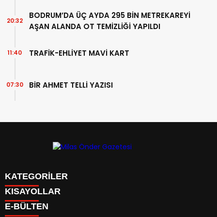
BODRUM’DA ÜÇ AYDA 295 BİN METREKAREYİ
20:32
AŞAN ALANDA OT TEMİZLİĞİ YAPILDI
TRAFİK-EHLİYET MAVİ KART
11:40
BİR AHMET TELLİ YAZISI
07:30
KATEGORİLER
Menü seçimi yapın. WP-ADMIN → Görünüm → Menüler
KISAYOLLAR
sayfasından menü eşleştirmesi yapınız.
Menü seçimi yapın. WP-ADMIN → Görünüm → Menüler
E-BÜLTEN
sayfasından menü eşleştirmesi yapınız.