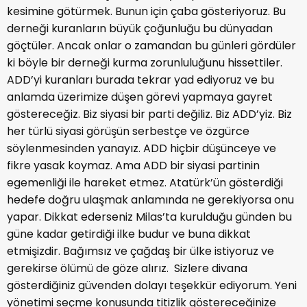
kesimine götürmek. Bunun için çaba gösteriyoruz. Bu
derneği kuranların büyük çoğunluğu bu dünyadan
göçtüler. Ancak onlar o zamandan bu günleri gördüler
ki böyle bir derneği kurma zorunluluğunu hissettiler.
ADD’yi kuranları burada tekrar yad ediyoruz ve bu
anlamda üzerimize düşen görevi yapmaya gayret
göstereceğiz. Biz siyasi bir parti değiliz. Biz ADD’yiz. Biz
her türlü siyasi görüşün serbestçe ve özgürce
söylenmesinden yanayız. ADD hiçbir düşünceye ve
fikre yasak koymaz. Ama ADD bir siyasi partinin
egemenliği ile hareket etmez. Atatürk’ün gösterdiği
hedefe doğru ulaşmak anlamında ne gerekiyorsa onu
yapar. Dikkat ederseniz Milas’ta kurulduğu günden bu
güne kadar getirdiği ilke budur ve buna dikkat
etmişizdir. Bağımsız ve çağdaş bir ülke istiyoruz ve
gerekirse ölümü de göze alırız. Sizlere divana
gösterdiğiniz güvenden dolayı teşekkür ediyorum. Yeni
yönetimi seçme konusunda titizlik göstereceğinize