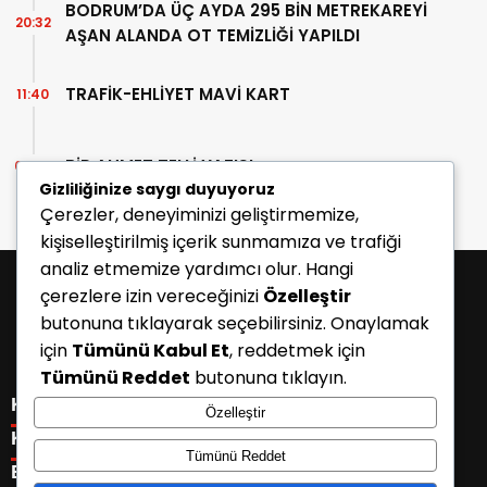
BODRUM’DA ÜÇ AYDA 295 BİN METREKAREYİ
20:32
AŞAN ALANDA OT TEMİZLİĞİ YAPILDI
TRAFİK-EHLİYET MAVİ KART
11:40
BİR AHMET TELLİ YAZISI
07:30
Gizliliğinize saygı duyuyoruz
Çerezler, deneyiminizi geliştirmemize,
kişiselleştirilmiş içerik sunmamıza ve trafiği
analiz etmemize yardımcı olur. Hangi
çerezlere izin vereceğinizi
Özelleştir
butonuna tıklayarak seçebilirsiniz. Onaylamak
için
Tümünü Kabul Et
, reddetmek için
Tümünü Reddet
butonuna tıklayın.
KATEGORİLER
Özelleştir
Menü seçimi yapın. WP-ADMIN → Görünüm → Menüler
KISAYOLLAR
Tümünü Reddet
sayfasından menü eşleştirmesi yapınız.
Menü seçimi yapın. WP-ADMIN → Görünüm → Menüler
E-BÜLTEN