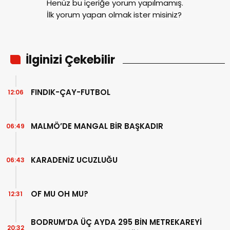
Henüz bu içeriğe yorum yapılmamış.
İlk yorum yapan olmak ister misiniz?
İlginizi Çekebilir
FINDIK-ÇAY-FUTBOL
12:06
MALMÖ’DE MANGAL BİR BAŞKADIR
06:49
KARADENİZ UCUZLUĞU
06:43
OF MU OH MU?
12:31
BODRUM’DA ÜÇ AYDA 295 BİN METREKAREYİ
20:32