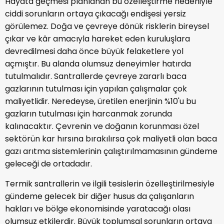
Hayata geçmesi planlanan bu özelleştirme nedeniyle
ciddi sorunların ortaya çıkacağı endişesi yersiz
görülemez. Doğa ve çevreye dönük risklerin bireysel
çıkar ve kâr amacıyla hareket eden kuruluşlara
devredilmesi daha önce büyük felaketlere yol
açmıştır. Bu alanda olumsuz deneyimler hatırda
tutulmalıdır. Santrallerde çevreye zararlı baca
gazlarının tutulması için yapılan çalışmalar çok
maliyetlidir. Neredeyse, üretilen enerjinin %10'u bu
gazların tutulması için harcanmak zorunda
kalınacaktır. Çevrenin ve doğanın korunması özel
sektörün kar hırsına bırakılırsa çok maliyetli olan baca
gazı arıtma sistemlerinin çalıştırılmamasının gündeme
geleceği de ortadadır.
Termik santrallerin ve ilgili tesislerin özelleştirilmesiyle
gündeme gelecek bir diğer husus da çalışanların
hakları ve bölge ekonomisinde yaratacağı olası
olumsuz etkilerdir. Büyük toplumsal sorunların ortaya