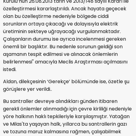
Kurulu’nun 26.08.2013 tarih ve 2013/148 sayılı Kararı ile
özelleştirmesi kararlaştırıldı. Ancak hayata geçecek
olan bu özelleştirme nedeniyle bölgede ciddi
sorunların ortaya çıkacağı ve dolayısıyla elektrik
üretiminin sekteye uğrayacağı vurgulanmaktadır.
Çalışanların durumu ise ayrıca incelenmesi gereken
önemli bir başlıktır. Bu nedenle sorunun geldiği son
aşamanın tespit edilmesi ve alınacak önlemlerin
belirlenmesi" amacıyla Meclis Araştırması açılmasını
istedi.
Aldan, dilekçesinin ‘Gerekçe’ bölümünde ise, özetle şu
görüşlere yer verildi..
Bu santraller devreye alındıkları günden itibaren
gerekli önlemler alınmadığı için çevre kirliliği nedeniyle
yöre halkının haklı tepkileriyle karşılaşmıştır. Yatağan
ve Milas'ta yaşayan halk, yıllarca bu santrallerin gazı
ve tozuna maruz kalmasına rağmen, çalışabilmek