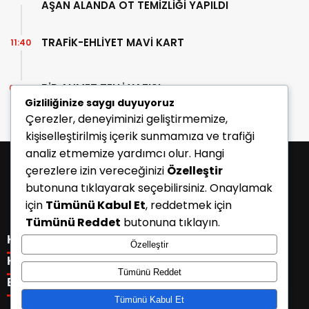
AŞAN ALANDA OT TEMİZLİĞİ YAPILDI
TRAFİK-EHLİYET MAVİ KART
11:40
BİR AHMET TELLİ YAZISI
07:30
Gizliliğinize saygı duyuyoruz
Çerezler, deneyiminizi geliştirmemize,
kişiselleştirilmiş içerik sunmamıza ve trafiği
analiz etmemize yardımcı olur. Hangi
çerezlere izin vereceğinizi
Özelleştir
butonuna tıklayarak seçebilirsiniz. Onaylamak
için
Tümünü Kabul Et
, reddetmek için
Tümünü Reddet
butonuna tıklayın.
KATEGORİLER
Özelleştir
Menü seçimi yapın. WP-ADMIN → Görünüm → Menüler
KISAYOLLAR
Tümünü Reddet
sayfasından menü eşleştirmesi yapınız.
Menü seçimi yapın. WP-ADMIN → Görünüm → Menüler
E-BÜLTEN
sayfasından menü eşleştirmesi yapınız.
Tümünü Kabul Et