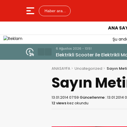
Haber ara...
ANA SA
Şu anda
6 Ağustos 2026 - 12:17
Güllük’te Alevler Büyümeden D
ANASAYFA
Uncategorized
Sayın Meti
Sayın Meti
13.01.2014 07:59
Güncellenme :
13.01.2014 
12 views
kez okundu