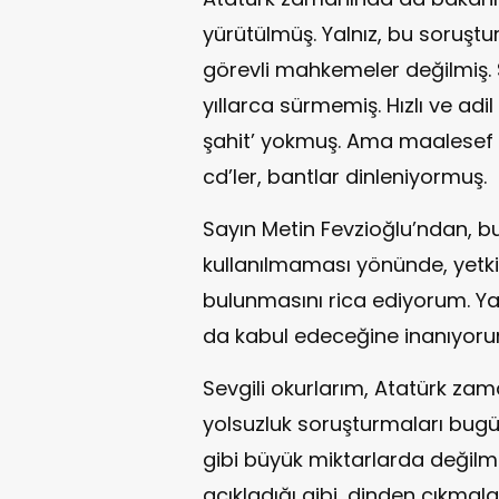
yürütülmüş. Yalnız, bu soruşt
görevli mahkemeler değilmiş.
yıllarca sürmemiş. Hızlı ve adi
şahit’ yokmuş. Ama maalesef 
cd’ler, bantlar dinleniyormuş.
Sayın Metin Fevzioğlu’ndan, b
kullanılmaması yönünde, yetkil
bulunmasını rica ediyorum. Yaş
da kabul edeceğine inanıyoru
Sevgili okurlarım, Atatürk za
yolsuzluk soruşturmaları bugü
gibi büyük miktarlarda değilm
açıkladığı gibi, dinden çıkmal