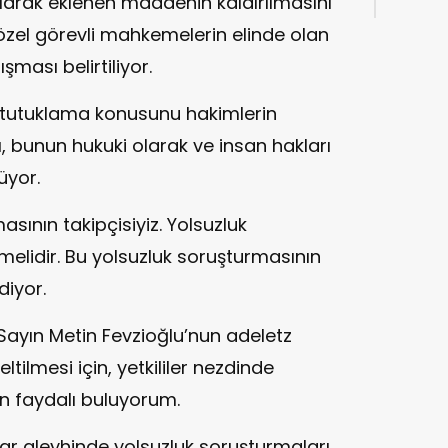
larak eklenen maddenin kaldırılmasını
 özel görevli mahkemelerin elinde olan
şması belirtiliyor.
 tutuklama konusunu hakimlerin
, bunun hukuki olarak ve insan hakları
üyor.
sının takipçisiyiz. Yolsuzluk
elidir. Bu yolsuzluk soruşturmasının
diyor.
ı Sayın Metin Fevzioğlu’nun adeletz
tilmesi için, yetkililer nezdinde
in faydalı buluyorum.
r aleyhinde yolsuzluk soruşturmaları