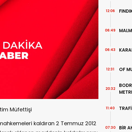
FIND
12:06
MALM
06:49
KARA
06:43
OF M
12:31
BODR
20:32
METR
TEMİZ
TRAFİ
11:40
im Müfettişi
i mahkemeleri kaldıran 2 Temmuz 2012
BİR A
07:30