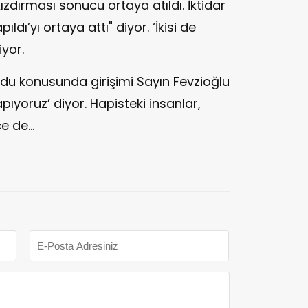
ızdırması sonucu ortaya atıldı. İktidar
ldı’yı ortaya attı" diyor. ‘İkisi de
iyor.
rdu konusunda girişimi Sayın Fevzioğlu
apıyoruz’ diyor. Hapisteki insanlar,
ce de…