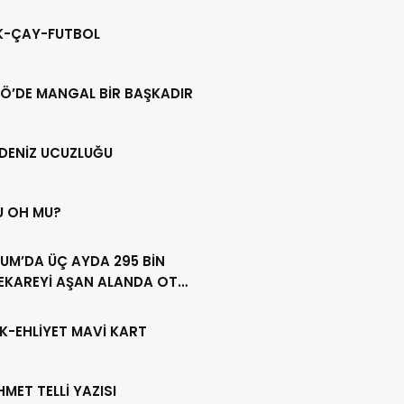
IK-ÇAY-FUTBOL
Ö’DE MANGAL BİR BAŞKADIR
DENİZ UCUZLUĞU
U OH MU?
UM’DA ÜÇ AYDA 295 BİN
EKAREYİ AŞAN ALANDA OT
LİĞİ YAPILDI
K-EHLİYET MAVİ KART
HMET TELLİ YAZISI