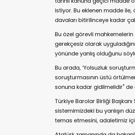
tarihli kanuna geçici madde o
istiyor. Bu eklenen madde ile,
davaları bitirilinceye kadar çalı
Bu özel görevli mahkemelerin
gerekçesiz olarak uyguladığını
yönünde yanlış olduğunu söyl
Bu arada, ‘Yolsuzluk soruşturma
soruşturmasının üstü örtülmem
sonuna kadar gidilmelidir" de 
Türkiye Barolar Birliği Başkan
sistemimizdeki bu yanlışın düzel
temas etmesini, adaletimiz iç
Atatürk zamanında da bakanla