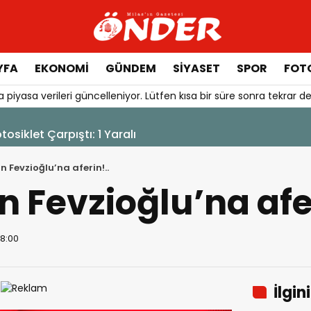
YFA
EKONOMİ
GÜNDEM
SİYASET
SPOR
FOTO
 piyasa verileri güncelleniyor. Lütfen kısa bir süre sonra tekrar de
urduruldu
n Fevzioğlu’na aferin!..
n Fevzioğlu’na afer
08:00
İlgin