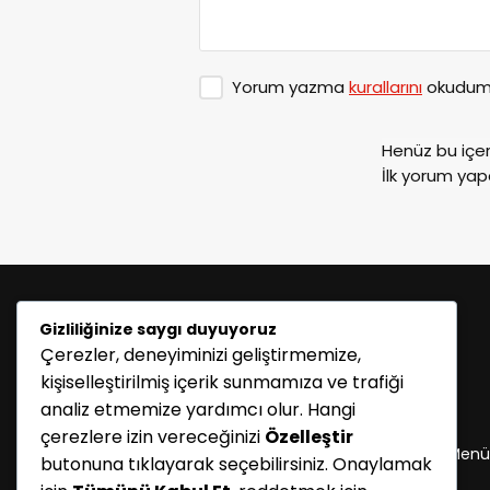
Yorum yazma
kurallarını
okudum 
Henüz bu içe
İlk yorum yap
Gizliliğinize saygı duyuyoruz
Çerezler, deneyiminizi geliştirmemize,
kişiselleştirilmiş içerik sunmamıza ve trafiği
analiz etmemize yardımcı olur. Hangi
KATEGORİLER
çerezlere izin vereceğinizi
Özelleştir
Menü seçimi yapın. WP-ADMIN → Görünüm → Menü
butonuna tıklayarak seçebilirsiniz. Onaylamak
sayfasından menü eşleştirmesi yapınız.