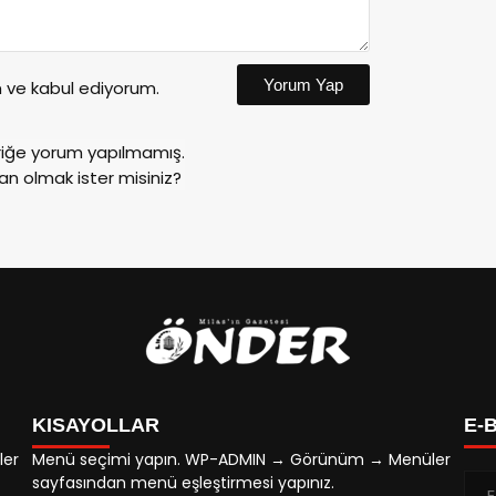
Yorum Yap
ve kabul ediyorum.
riğe yorum yapılmamış.
an olmak ister misiniz?
KISAYOLLAR
E-
ler
Menü seçimi yapın. WP-ADMIN → Görünüm → Menüler
sayfasından menü eşleştirmesi yapınız.