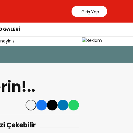
Giriş Yap
 GALERİ
neyiniz.
6 Ağustos 202
Yangından
in!..
izi Çekebilir