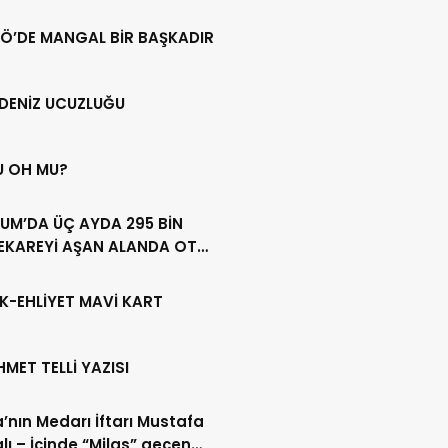
Ö’DE MANGAL BİR BAŞKADIR
DENİZ UCUZLUĞU
U OH MU?
UM’DA ÜÇ AYDA 295 BİN
EKAREYİ AŞAN ALANDA OT
LİĞİ YAPILDI
K-EHLİYET MAVİ KART
HMET TELLİ YAZISI
’nın Medarı İftarı Mustafa
lı – İçinde “Milas” geçen