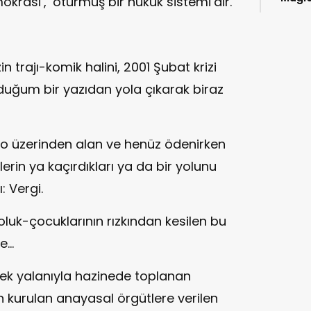
krasi’, ‘oturmuş bir hukuk sistemi’dir.
kitap
n trajı-komik halini, 2001 Şubat krizi
duğum bir yazıdan yola çıkarak biraz
dro üzerinden alan ve henüz ödenirken
lerin ya kaçırdıkları ya da bir yolunu
: Vergi.
çoluk-çocuklarının rızkından kesilen bu
...
ek yalanıyla hazinede toplanan
in kurulan anayasal örgütlere verilen