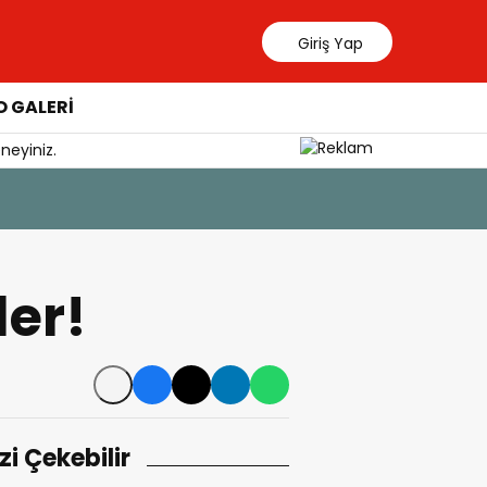
Giriş Yap
 GALERİ
neyiniz.
6 Ağustos 20
Özlem Ar
ler!
izi Çekebilir