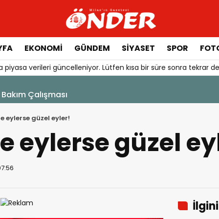
YFA
EKONOMİ
GÜNDEM
SİYASET
SPOR
FOTO
 piyasa verileri güncelleniyor. Lütfen kısa bir süre sonra tekrar de
ler Belli Oldu
e eylerse güzel eyler!
e eylerse güzel ey
07:56
İlgin