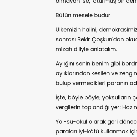
olmayan ise, ‘oturmuş bir demo
Bütün mesele budur.
Ülkemizin halini, demokrasimizi
sonrası Bekir Çoşkun'dan oku
mizah diliyle anlatalım.
Aylığını senin benim gibi bor
aylıklarından kesilen ve zengin
bulup vermedikleri paranın adı
İşte, böyle böyle, yoksulların 
vergilerin toplandığı yer: Hazine
Yol-su-okul olarak geri dönec
paraları iyi-kötü kullanmak iç