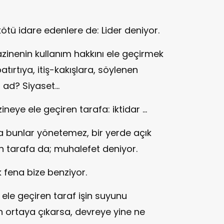
kötü idare edenlere de: Lider deniyor.
hazinenin kullanım hakkını ele geçirmek
atırtıya, itiş-kakışlara, söylenen
ad? Siyaset...
eye ele geçiren tarafa: iktidar ...
lsa bunlar yönetemez, bir yerde açık
iyen tarafa da; muhalefet deniyor.
k fena bize benziyor.
i ele geçiren taraf işin suyunu
n ortaya çıkarsa, devreye yine ne