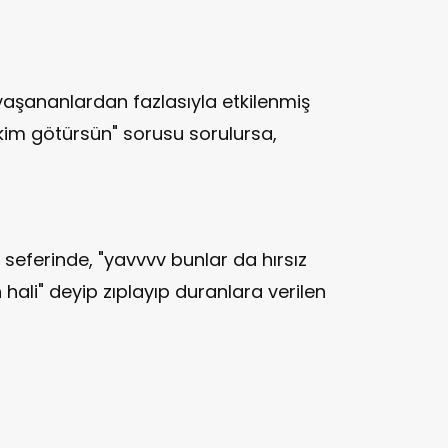
aşananlardan fazlasıyla etkilenmiş
ı kim götürsün" sorusu sorulursa,
r seferinde, "yavvvv bunlar da hırsız
hali" deyip zıplayıp duranlara verilen