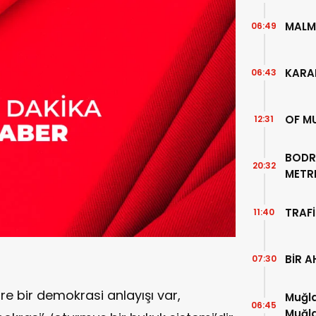
MALM
06:49
KARA
06:43
OF M
12:31
BODR
20:32
METR
TEMİZ
TRAFİ
11:40
BİR A
07:30
e bir demokrasi anlayışı var,
Muğla
06:45
Muğla