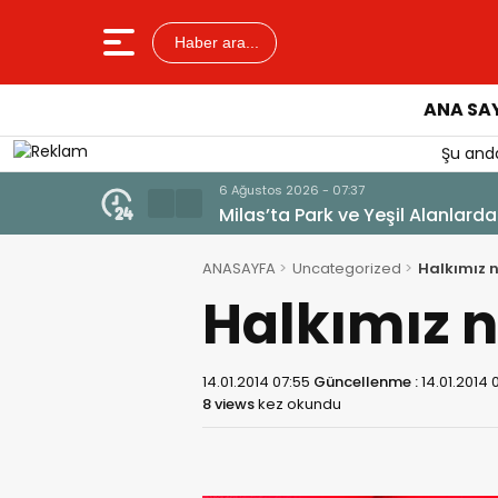
Haber ara...
ANA SA
Şu anda
6 Ağustos 2026 - 07:29
CHP Muğla İl Yönetiminde Görev
ANASAYFA
Uncategorized
Halkımız n
Halkımız n
14.01.2014 07:55
Güncellenme :
14.01.2014 
8 views
kez okundu