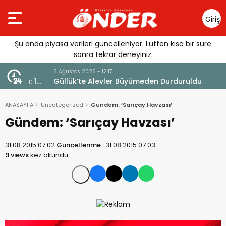
Giriş
Yap
Şu anda piyasa verileri güncelleniyor. Lütfen kısa bir süre
sonra tekrar deneyiniz.
6 Ağustos 2026 - 12:17
ı: 1
Güllük’te Alevler Büyümeden Durduruldu
ANASAYFA
Uncategorized
Gündem: ‘Sarıçay Havzası’
Gündem: ‘Sarıçay Havzası’
31.08.2015 07:02
Güncellenme :
31.08.2015 07:03
9 views
kez okundu