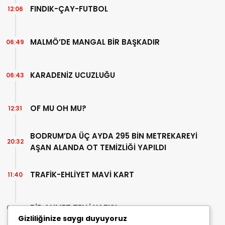
FINDIK-ÇAY-FUTBOL
12:06
MALMÖ’DE MANGAL BİR BAŞKADIR
06:49
KARADENİZ UCUZLUĞU
06:43
OF MU OH MU?
12:31
BODRUM’DA ÜÇ AYDA 295 BİN METREKAREYİ
20:32
AŞAN ALANDA OT TEMİZLİĞİ YAPILDI
TRAFİK-EHLİYET MAVİ KART
11:40
BİR AHMET TELLİ YAZISI
07:30
Gizliliğinize saygı duyuyoruz