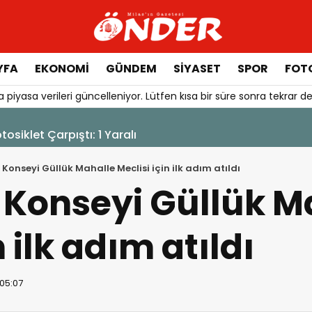
YFA
EKONOMİ
GÜNDEM
SİYASET
SPOR
FOTO
 piyasa verileri güncelleniyor. Lütfen kısa bir süre sonra tekrar de
urduruldu
 Konseyi Güllük Mahalle Meclisi için ilk adım atıldı
 Konseyi Güllük M
n ilk adım atıldı
 05:07