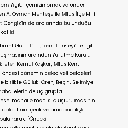
rem Yiğit, ilçemizin örnek ve önder
en A. Osman Menteşe ile Milas İlçe Milli
it Cengiz’in de aralarında bulunduğu
katıldı.
et Günlük’ün, ‘kent konseyi’ ile ilgili
onuşmasının ardından Yürütme Kurulu
kreteri Kemal Kaşkar, Milas Kent
 öncesi dönemin belediyeli beldeleri
 birlikte Güllük, Ören, Beçin, Selimiye
mahallelerin de üç grupta
gesel mahalle meclisi oluşturulmasının
toplantının içerik ve amacına ilişkin
bulunarak; "Önceki
mahalle meclislerinin oluşturulması