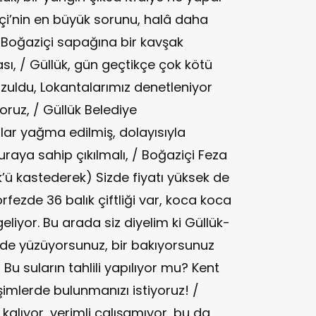
çi’nin en büyük sorunu, halâ daha
 Boğaziçi sapağına bir kavşak
, / Güllük, gün geçtikçe çok kötü
ozuldu, Lokantalarımız denetleniyor
ruz, / Güllük Belediye
lar yağma edilmiş, dolayısıyla
aya sahip çıkılmalı, / Boğaziçi Feza
ük’ü kastederek) Sizde fiyatı yüksek de
örfezde 36 balık çiftliği var, koca koca
geliyor. Bu arada siz diyelim ki Güllük-
erde yüzüyorsunuz, bir bakıyorsunuz
u suların tahlili yapılıyor mu? Kent
imlerde bulunmanızı istiyoruz! /
 kalıyor, verimli çalışamıyor, bu da