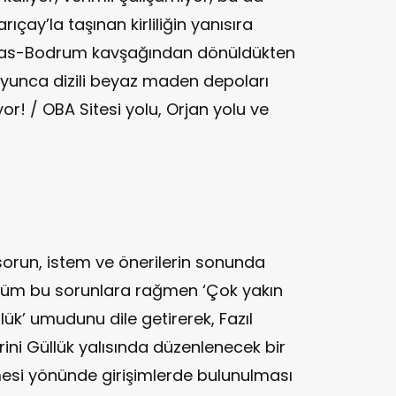
arıçay’la taşınan kirliliğin yanısıra
Milas-Bodrum kavşağından dönüldükten
boyunca dizili beyaz maden depoları
or! / OBA Sitesi yolu, Orjan yolu ve
u sorun, istem ve önerilerin sonunda
tüm bu sorunlara rağmen ‘Çok yakın
lük’ umudunu dile getirerek, Fazıl
rini Güllük yalısında düzenlenecek bir
mesi yönünde girişimlerde bulunulması