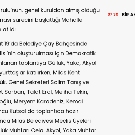
rulu’nun, genel kuruldan almış olduğu
BİR A
07:30
ası sürecini başlattığı Mahalle
 atıldı.
 19’da Belediye Çay Bahçesinde
isi’nin oluşturulması için Demokratik
mlanan toplantıya Güllük, Yaka, Akyol
urttaşlar katılırken, Milas Kent
k, Genel Sekreteri Salim Tanış ve
 Sarban, Talat Erol, Meliha Tekin,
ioğlu, Meryem Karadeniz, Kemal
rcu Kutsal da toplantıda hazır
ında Milas Belediyesi Meclis Üyeleri
üllük Muhtarı Celal Akyol, Yaka Muhtarı