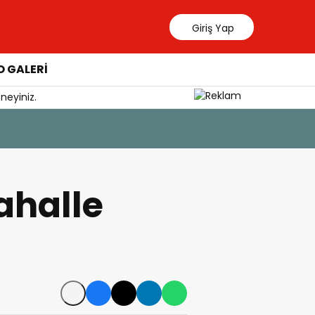
Giriş Yap
 GALERİ
neyiniz.
6 Ağustos 202
Yangından
ahalle