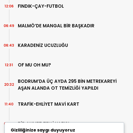
FINDIK-ÇAY-FUTBOL
12:06
MALMÖ’DE MANGAL BİR BAŞKADIR
06:49
KARADENİZ UCUZLUĞU
06:43
OF MU OH MU?
12:31
BODRUM’DA ÜÇ AYDA 295 BİN METREKAREYİ
20:32
AŞAN ALANDA OT TEMİZLİĞİ YAPILDI
TRAFİK-EHLİYET MAVİ KART
11:40
BİR AHMET TELLİ YAZISI
07:30
Gizliliğinize saygı duyuyoruz