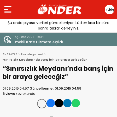
Giriş
Yap
Şu anda piyasa verileri güncelleniyor. Lütfen kısa bir süre
sonra tekrar deneyiniz.
9 Ağustos 2026 - 10:06
Hasarlı Köprüler İçin Harekete Geçildi: 4 İLÇEDE
ACELE KAMULAŞTIRMA
ANASAYFA
Uncategorized
“Sınırsızlık Meydanı’nda barış için bir araya geleceğiz”
“Sınırsızlık Meydanı’nda barış için
bir araya geleceğiz”
01.09.2015 04:57
Güncellenme :
01.09.2015 04:59
8 views
kez okundu