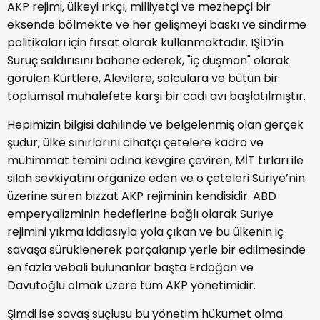
AKP rejimi, ülkeyi ırkçı, milliyetçi ve mezhepçi bir
eksende bölmekte ve her gelişmeyi baskı ve sindirme
politikaları için fırsat olarak kullanmaktadır. IŞİD’in
Suruç saldırısını bahane ederek, "iç düşman" olarak
görülen Kürtlere, Alevilere, solculara ve bütün bir
toplumsal muhalefete karşı bir cadı avı başlatılmıştır.
Hepimizin bilgisi dahilinde ve belgelenmiş olan gerçek
şudur; ülke sınırlarını cihatçı çetelere kadro ve
mühimmat temini adına kevgire çeviren, MİT tırları ile
silah sevkiyatını organize eden ve o çeteleri Suriye’nin
üzerine süren bizzat AKP rejiminin kendisidir. ABD
emperyalizminin hedeflerine bağlı olarak Suriye
rejimini yıkma iddiasıyla yola çıkan ve bu ülkenin iç
savaşa sürüklenerek parçalanıp yerle bir edilmesinde
en fazla vebali bulunanlar başta Erdoğan ve
Davutoğlu olmak üzere tüm AKP yönetimidir.
Şimdi ise savaş suçlusu bu yönetim hükümet olma