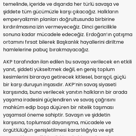
temelinde, içeride ve dışarıda her türlü savaşa ve
şiddete tüm gücümüzle karşı çıkacağız. Halkların
emperyalizmin planları doğrultusunda birbirine
kırdırılmasına izin vermeyeceğiz. Dinci gericilikle
sonuna kadar mücadele edeceğiz. Erdoğan’ın çatışma
ortamını fırsat bilerek Başkanlık hayallerini diriltme
hamlelerine pabuç bırakmayacağız.
AKP tarafından ilan edilen bu savaşa verilecek en etkili
yanıt, şiddeti yükseltmek değil, en geniş toplum
kesimlerini biraraya getirecek kitlesel, barışçıl, güçlü
bir karşı duruşun inşasıdır. AKP’nin savaş siyaseti
karşısında, buna verilecek yanıtın halkların bir arada
yaşama iradesini güçlendiren ve savaş çağrısını
mahkûm edip boşa düşüren bir nitelik taşıması
yaşamsal öneme sahiptir. Savaşın ve şiddetin
karşısına, toplumsal dayanışma, mücadele ve
örgütlülüğün genişletilmesi kararlılığıyla ve eşit