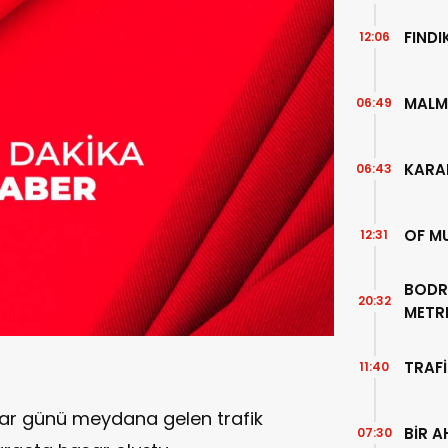
FIND
12:06
MALM
06:49
KARA
06:43
OF M
12:31
BODR
20:32
METR
TEMİZ
TRAFİ
11:40
zar günü meydana gelen trafik
BİR A
07:30