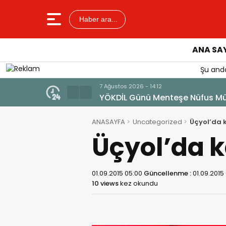
Haber ara...
ANA SA
Şu anda
7 Ağustos 2026 - 14:12
YÖKDİL Günü Menteşe Nüfus Müdür
ANASAYFA
Uncategorized
Üçyol’da k
Üçyol’da k
01.09.2015 05:00
Güncellenme :
01.09.2015
10 views
kez okundu