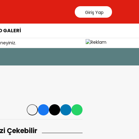
Giriş Yap
 GALERİ
neyiniz.
7 Ağustos 2026 - 1
Keramos’un Bi
izi Çekebilir