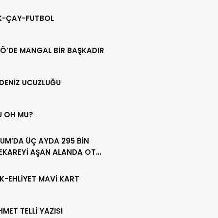
IK-ÇAY-FUTBOL
Ö’DE MANGAL BİR BAŞKADIR
DENİZ UCUZLUĞU
U OH MU?
UM’DA ÜÇ AYDA 295 BİN
EKAREYİ AŞAN ALANDA OT
LİĞİ YAPILDI
K-EHLİYET MAVİ KART
HMET TELLİ YAZISI