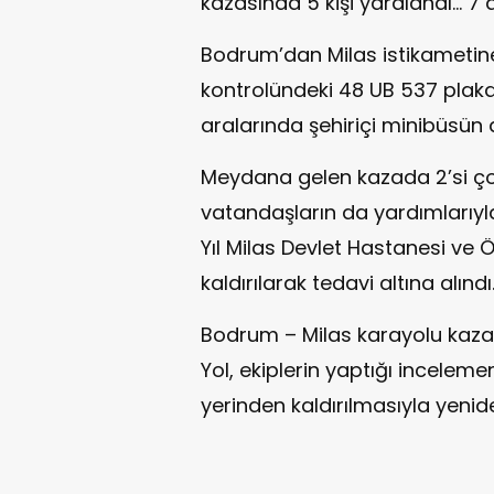
kazasında 5 kişi yaralandı… 7
Bodrum’dan Milas istikametin
kontrolündeki 48 UB 537 plakal
aralarında şehiriçi minibüsün
Meydana gelen kazada 2’si ço
vatandaşların da yardımlarıyla
Yıl Milas Devlet Hastanesi ve 
kaldırılarak tedavi altına alındı
Bodrum – Milas karayolu kaza n
Yol, ekiplerin yaptığı incelem
yerinden kaldırılmasıyla yenide