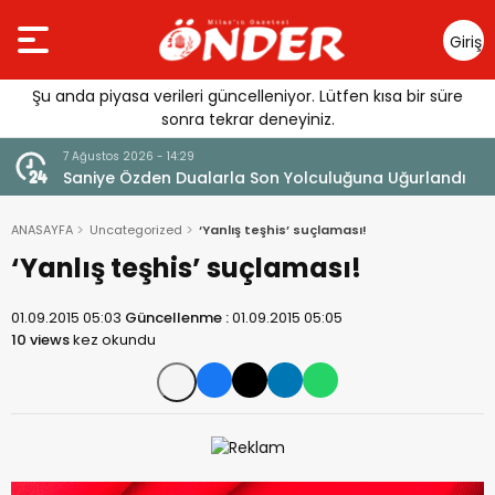
Giriş
Yap
Şu anda piyasa verileri güncelleniyor. Lütfen kısa bir süre
sonra tekrar deneyiniz.
7 Ağustos 2026 - 14:29
klandı
Saniye Özden Dualarla Son Yolculuğuna Uğurlandı
ANASAYFA
Uncategorized
‘Yanlış teşhis’ suçlaması!
‘Yanlış teşhis’ suçlaması!
01.09.2015 05:03
Güncellenme :
01.09.2015 05:05
10 views
kez okundu