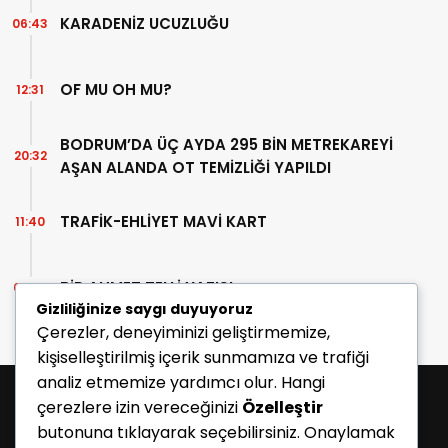
KARADENİZ UCUZLUĞU
06:43
OF MU OH MU?
12:31
BODRUM’DA ÜÇ AYDA 295 BİN METREKAREYİ
20:32
AŞAN ALANDA OT TEMİZLİĞİ YAPILDI
TRAFİK-EHLİYET MAVİ KART
11:40
BİR AHMET TELLİ YAZISI
07:30
Gizliliğinize saygı duyuyoruz
Çerezler, deneyiminizi geliştirmemize,
kişiselleştirilmiş içerik sunmamıza ve trafiği
analiz etmemize yardımcı olur. Hangi
çerezlere izin vereceğinizi
Özelleştir
butonuna tıklayarak seçebilirsiniz. Onaylamak