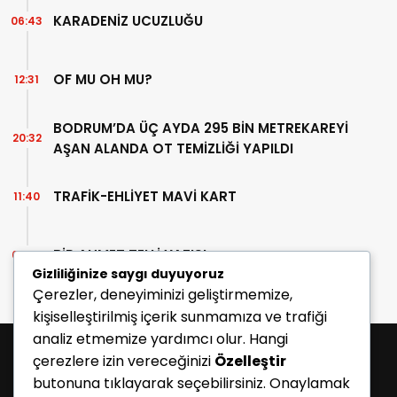
KARADENİZ UCUZLUĞU
06:43
OF MU OH MU?
12:31
BODRUM’DA ÜÇ AYDA 295 BİN METREKAREYİ
20:32
AŞAN ALANDA OT TEMİZLİĞİ YAPILDI
TRAFİK-EHLİYET MAVİ KART
11:40
BİR AHMET TELLİ YAZISI
07:30
Gizliliğinize saygı duyuyoruz
Çerezler, deneyiminizi geliştirmemize,
kişiselleştirilmiş içerik sunmamıza ve trafiği
analiz etmemize yardımcı olur. Hangi
çerezlere izin vereceğinizi
Özelleştir
butonuna tıklayarak seçebilirsiniz. Onaylamak