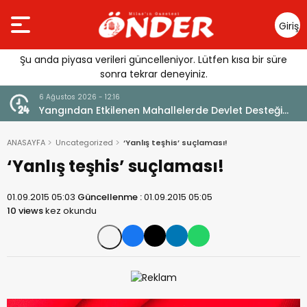
Giriş
Yap
Şu anda piyasa verileri güncelleniyor. Lütfen kısa bir süre
sonra tekrar deneyiniz.
6 Ağustos 2026 - 12:16
Yangından Etkilenen Mahallelerde Devlet Desteği
Mesajı
ANASAYFA
Uncategorized
‘Yanlış teşhis’ suçlaması!
‘Yanlış teşhis’ suçlaması!
01.09.2015 05:03
Güncellenme :
01.09.2015 05:05
10 views
kez okundu