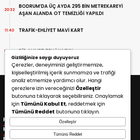
BODRUM’DA ÜÇ AYDA 295 BİN METREKAREYİ
20:32
AŞAN ALANDA OT TEMİZLİĞİ YAPILDI
TRAFİK-EHLİYET MAVİ KART
11:40
BİR AHMET TELLİ YAZISI
07:30
Gizliliğinize saygı duyuyoruz
Çerezler, deneyiminizi geliştirmemize,
kişiselleştirilmiş içerik sunmamıza ve trafiği
analiz etmemize yardımcı olur. Hangi
çerezlere izin vereceğinizi
Özelleştir
butonuna tıklayarak seçebilirsiniz. Onaylamak
için
Tümünü Kabul Et
, reddetmek için
Tümünü Reddet
butonuna tıklayın.
KATEGORİLER
Özelleştir
Menü seçimi yapın. WP-ADMIN → Görünüm → Menüler
KISAYOLLAR
Tümünü Reddet
sayfasından menü eşleştirmesi yapınız.
Menü seçimi yapın. WP-ADMIN → Görünüm → Menüler
E-BÜLTEN