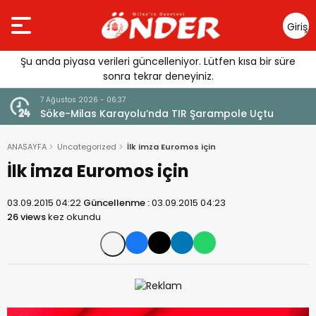
Giriş
Yap
Şu anda piyasa verileri güncelleniyor. Lütfen kısa bir süre
sonra tekrar deneyiniz.
6 Ağustos 2026 - 14:38
da TIR Şarampole Uçtu
SÜRÜCÜLER DİKKAT!
ANASAYFA
Uncategorized
İlk imza Euromos için
İlk imza Euromos için
03.09.2015 04:22
Güncellenme :
03.09.2015 04:23
26 views
kez okundu