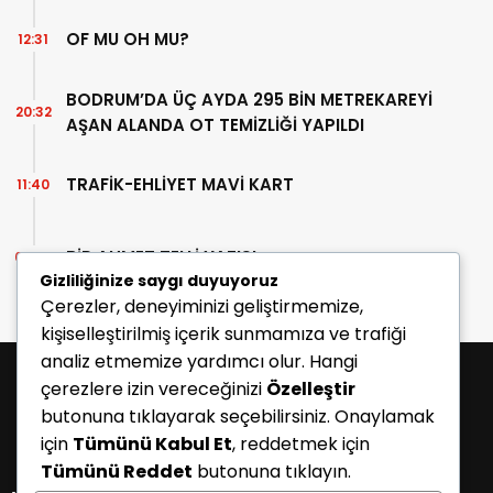
OF MU OH MU?
12:31
BODRUM’DA ÜÇ AYDA 295 BİN METREKAREYİ
20:32
AŞAN ALANDA OT TEMİZLİĞİ YAPILDI
TRAFİK-EHLİYET MAVİ KART
11:40
BİR AHMET TELLİ YAZISI
07:30
Gizliliğinize saygı duyuyoruz
Çerezler, deneyiminizi geliştirmemize,
kişiselleştirilmiş içerik sunmamıza ve trafiği
analiz etmemize yardımcı olur. Hangi
çerezlere izin vereceğinizi
Özelleştir
butonuna tıklayarak seçebilirsiniz. Onaylamak
için
Tümünü Kabul Et
, reddetmek için
Tümünü Reddet
butonuna tıklayın.