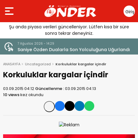
Giriş
Yap
Şu anda piyasa verileri güncelleniyor. Lütfen kısa bir süre
sonra tekrar deneyiniz.
7 Ağustos 2026 - 14:14
lculuğuna Uğurlandı
Tercih Döneminde Barınma Telaşı Baş
ANASAYFA
Uncategorized
Korkuluklar kargalar içindir
Korkuluklar kargalar içindir
03.09.2015 04:12
Güncellenme :
03.09.2015 04:13
10 views
kez okundu