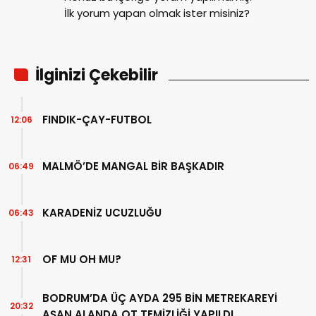
İlk yorum yapan olmak ister misiniz?
İlginizi Çekebilir
FINDIK-ÇAY-FUTBOL
12:06
MALMÖ’DE MANGAL BİR BAŞKADIR
06:49
KARADENİZ UCUZLUĞU
06:43
OF MU OH MU?
12:31
BODRUM’DA ÜÇ AYDA 295 BİN METREKAREYİ
20:32
AŞAN ALANDA OT TEMİZLİĞİ YAPILDI