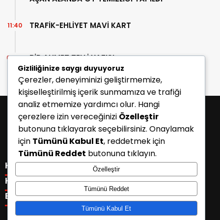
TRAFİK-EHLİYET MAVİ KART
11:40
BİR AHMET TELLİ YAZISI
07:30
Gizliliğinize saygı duyuyoruz
Çerezler, deneyiminizi geliştirmemize,
kişiselleştirilmiş içerik sunmamıza ve trafiği
analiz etmemize yardımcı olur. Hangi
çerezlere izin vereceğinizi
Özelleştir
butonuna tıklayarak seçebilirsiniz. Onaylamak
için
Tümünü Kabul Et
, reddetmek için
Tümünü Reddet
butonuna tıklayın.
KATEGORİLER
Özelleştir
Menü seçimi yapın. WP-ADMIN → Görünüm → Menüler
KISAYOLLAR
Tümünü Reddet
sayfasından menü eşleştirmesi yapınız.
Menü seçimi yapın. WP-ADMIN → Görünüm → Menüler
E-BÜLTEN
sayfasından menü eşleştirmesi yapınız.
Tümünü Kabul Et