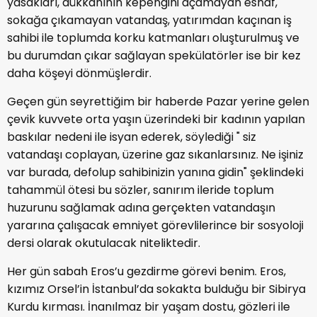
yasakları, dükkânının kepengini açamayan esnaf,
sokağa çıkamayan vatandaş, yatırımdan kaçınan iş
sahibi ile toplumda korku katmanları oluşturulmuş ve
bu durumdan çıkar sağlayan spekülatörler ise bir kez
daha köşeyi dönmüşlerdir.
Geçen gün seyrettiğim bir haberde Pazar yerine gelen
çevik kuvvete orta yaşın üzerindeki bir kadının yapılan
baskılar nedeni ile isyan ederek, söylediği " siz
vatandaşı coplayan, üzerine gaz sıkanlarsınız. Ne işiniz
var burada, defolup sahibinizin yanına gidin" şeklindeki
tahammül ötesi bu sözler, sanırım ileride toplum
huzurunu sağlamak adına gerçekten vatandaşın
yararına çalışacak emniyet görevlilerince bir sosyoloji
dersi olarak okutulacak niteliktedir.
Her gün sabah Eros’u gezdirme görevi benim. Eros,
kızımız Orsel’in İstanbul’da sokakta bulduğu bir Sibirya
Kurdu kırması. İnanılmaz bir yaşam dostu, gözleri ile