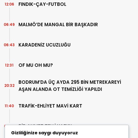
FINDIK-ÇAY-FUTBOL
12:06
MALMÖ’DE MANGAL BİR BAŞKADIR
06:49
KARADENİZ UCUZLUĞU
06:43
OF MU OH MU?
12:31
BODRUM’DA ÜÇ AYDA 295 BİN METREKAREYİ
20:32
AŞAN ALANDA OT TEMİZLİĞİ YAPILDI
TRAFİK-EHLİYET MAVİ KART
11:40
BİR AHMET TELLİ YAZISI
07:30
Gizliliğinize saygı duyuyoruz