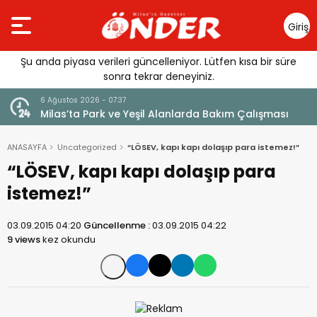
Giriş
Yap
Şu anda piyasa verileri güncelleniyor. Lütfen kısa bir süre
sonra tekrar deneyiniz.
6 Ağustos 2026 - 07:37
ek
Milas’ta Park ve Yeşil Alanlarda Bakım Çalışması
ANASAYFA
Uncategorized
“LÖSEV, kapı kapı dolaşıp para istemez!”
“LÖSEV, kapı kapı dolaşıp para
istemez!”
03.09.2015 04:20
Güncellenme :
03.09.2015 04:22
9 views
kez okundu