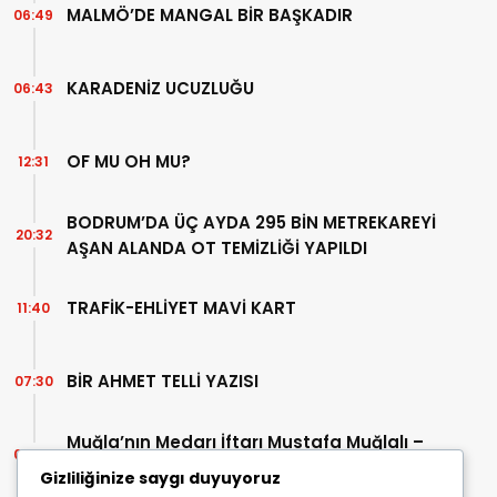
MALMÖ’DE MANGAL BİR BAŞKADIR
06:49
KARADENİZ UCUZLUĞU
06:43
OF MU OH MU?
12:31
BODRUM’DA ÜÇ AYDA 295 BİN METREKAREYİ
20:32
AŞAN ALANDA OT TEMİZLİĞİ YAPILDI
TRAFİK-EHLİYET MAVİ KART
11:40
BİR AHMET TELLİ YAZISI
07:30
Muğla’nın Medarı İftarı Mustafa Muğlalı –
06:45
İçinde “Milas” geçen kitaplar (40/2)
Gizliliğinize saygı duyuyoruz