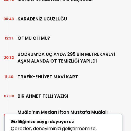
KARADENİZ UCUZLUĞU
06:43
OF MU OH MU?
12:31
BODRUM’DA ÜÇ AYDA 295 BİN METREKAREYİ
20:32
AŞAN ALANDA OT TEMİZLİĞİ YAPILDI
TRAFİK-EHLİYET MAVİ KART
11:40
BİR AHMET TELLİ YAZISI
07:30
Muğla’nın Medarı İftarı Mustafa Muğlalı –
06:45
İçinde “Milas” geçen kitaplar (40/2)
Gizliliğinize saygı duyuyoruz
Çerezler, deneyiminizi geliştirmemize,