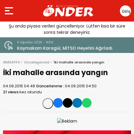
Giriş
Yap
Şu anda piyasa verileri güncelleniyor. Lütfen kısa bir süre
sonra tekrar deneyiniz.
5 Ağustos 2026 - 14:50
lı
Kaymakam Karagül, MİTSO Heyetini Ağırladı
ANASAYFA
Uncategorized
İki mahalle arasında yangın
İki mahalle arasında yangın
04.09.2015 04:48
Güncellenme :
04.09.2015 04:50
21 views
kez okundu