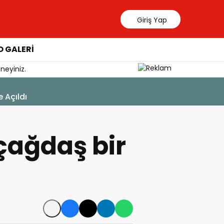
Giriş Yap
 GALERİ
neyiniz.
9 Ağustos 20
Hasarlı K
 çağdaş bir