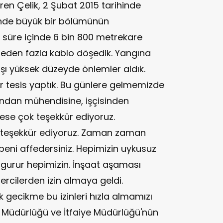
veren Çelik, 2 Şubat 2015 tarihinde
içinde büyük bir bölümünün
u süre içinde 6 bin 800 metrekare
treden fazla kablo döşedik. Yangına
şı yüksek düzeyde önlemler aldık.
bir tesis yaptık. Bu günlere gelmemizde
ndan mühendisine, işçisinden
kese çok teşekkür ediyoruz.
k teşekkür ediyoruz. Zaman zaman
 beni affedersiniz. Hepimizin uykusuz
gurur hepimizin. İnşaat aşaması
ercilerden izin almaya geldi.
ık gecikme bu izinleri hızla almamızı
ı Müdürlüğü ve İtfaiye Müdürlüğü'nün