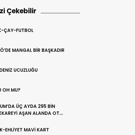
izi Çekebilir
IK-ÇAY-FUTBOL
Ö’DE MANGAL BİR BAŞKADIR
DENİZ UCUZLUĞU
U OH MU?
UM’DA ÜÇ AYDA 295 BİN
EKAREYİ AŞAN ALANDA OT
LİĞİ YAPILDI
K-EHLİYET MAVİ KART