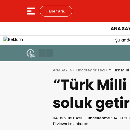
Haber ara...
ANA SA
Şu anda
9 Ağustos 2026 - 10:34
Emekli Kafe Hizmete Açıldı
ANASAYFA
Uncategorized
“Türk Mill
“Türk Milli
soluk geti
04.09.2015 04:50
Güncellenme :
04.09.201
11 views
kez okundu