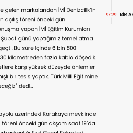
e gelen markalarıdan İMİ Denizcilik’in
BİR A
07:30
in açılış töreni önceki gün
 konuşma yapan İMİ Eğitim Kurumları
 "2 Şubat günü yaptığımız temel atma
eçti. Bu süre içinde 6 bin 800
 30 kilometreden fazla kablo döşedik.
tlere karşı yüksek düzeyde önlemler
şlı bir tesis yaptık. Türk Milli Eğitimine
eceğiz" dedi…
ayolu üzerindeki Karakaya mevkiinde
ılış töreni önceki gün akşam saat 19’da
urbaşkanlığı Eski Genel Sekreteri