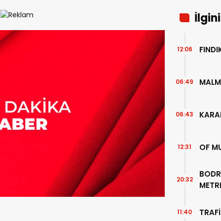
İlgin
FIND
12:06
MALM
06:49
KARA
06:43
OF M
12:31
BODR
20:32
METR
TEMİZ
TRAFİ
11:40