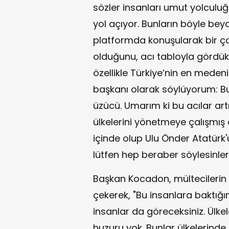
sözler insanları umut yolculu
yol açıyor. Bunların böyle beya
platformda konuşularak bir çar
olduğunu, acı tabloyla gördük
özellikle Türkiye’nin en meden
başkanı olarak söylüyorum: B
üzücü. Umarım ki bu acılar artı
ülkelerini yönetmeye çalışmış ol
içinde olup Ulu Önder Atatürk'
lütfen hep beraber söylesinler
Başkan Kocadon, mültecilerin 
çekerek, "Bu insanlara baktığı
insanlar da göreceksiniz. Ülkele
huzuru yok. Bunlar ülkelerinde 