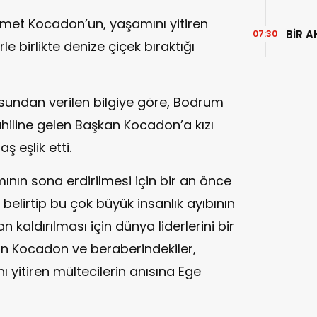
et Kocadon’un, yaşamını yitiren
BİR A
07:30
le birlikte denize çiçek bıraktığı
sundan verilen bilgiye göre, Bodrum
ahiline gelen Başkan Kocadon’a kızı
ş eşlik etti.
nın sona erdirilmesi için bir an önce
belirtip bu çok büyük insanlık ayıbının
 kaldırılması için dünya liderlerini bir
n Kocadon ve beraberindekiler,
nı yitiren mültecilerin anısına Ege