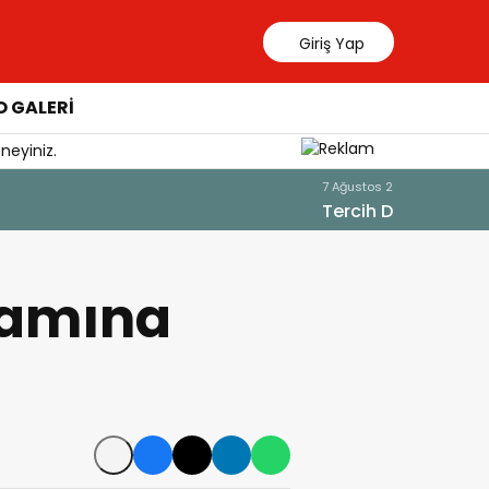
Giriş Yap
 GALERİ
neyiniz.
7 Ağustos 202
YÖKDİL G
ramına