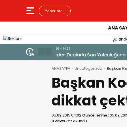
Haber ara...
ANA SA
Şu anda
7 Ağustos 2026 - 14:14
Tercih Döneminde Barınma Tela
ANASAYFA
Uncategorized
Başkan Ko
Başkan Ko
dikkat çek
05.09.2015 04:02
Güncellenme :
05.09.201
9 views
kez okundu