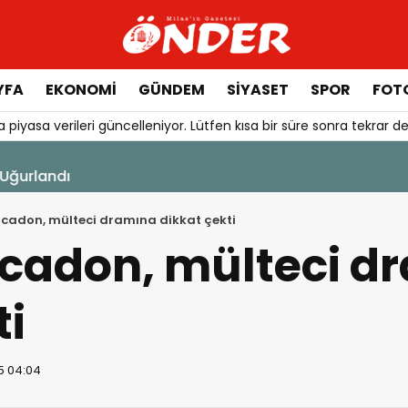
YFA
EKONOMİ
GÜNDEM
SİYASET
SPOR
FOTO
 piyasa verileri güncelleniyor. Lütfen kısa bir süre sonra tekrar de
şı Başladı
cadon, mülteci dramına dikkat çekti
cadon, mülteci d
ti
5 04:04