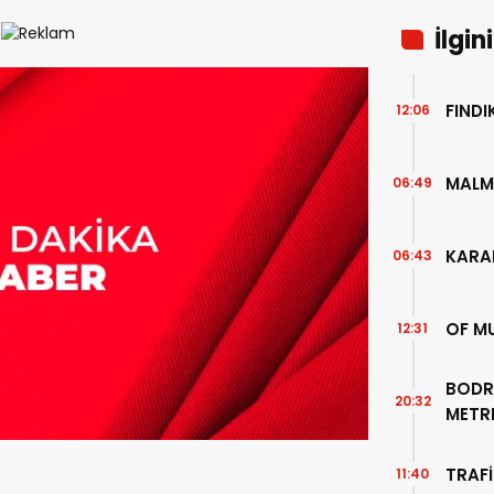
İlgin
FIND
12:06
MALM
06:49
KARA
06:43
OF M
12:31
BODR
20:32
METR
TEMİZ
TRAFİ
11:40