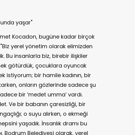
hunda yaşar"
met Kocadon, bugüne kadar birçok
, "Biz yerel yönetim olarak elimizden
. Bu insanlarla biz, birebir ilişkiler
emek götürdük, çocuklara oyuncak
k istiyorum; bir hamile kadının, bir
arken, onların gözlerinde sadece şu
sadece bir ‘medet umma’ vardı.
. Ve bir babanın çaresizliği, bir
açlığı; o suyu alırken, o ekmeği
 hepsini yaşadık. İnsanlık dramı bu
bı. Bodrum Belediyesi olarak, yerel