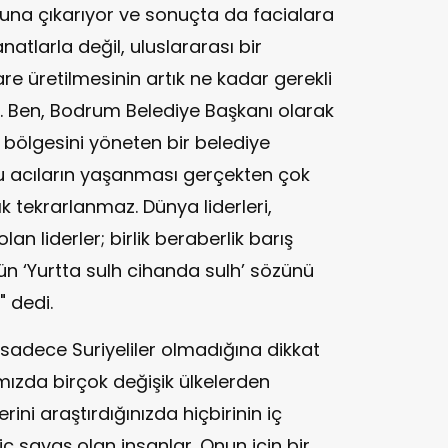
ğuna çıkarıyor ve sonuçta da facialara
natlarla değil, uluslararası bir
e üretilmesinin artık ne kadar gerekli
. Ben, Bodrum Belediye Başkanı olarak
i bölgesini yöneten bir belediye
u acıların yaşanması gerçekten çok
k tekrarlanmaz. Dünya liderleri,
an liderler; birlik beraberlik barış
ün ‘Yurtta sulh cihanda sulh’ sözünü
" dedi.
sadece Suriyeliler olmadığına dikkat
mızda birçok değişik ülkelerden
rini araştırdığınızda hiçbirinin iç
iç savaş olan insanlar. Onun için bir