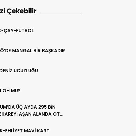
izi Çekebilir
IK-ÇAY-FUTBOL
Ö’DE MANGAL BİR BAŞKADIR
DENİZ UCUZLUĞU
U OH MU?
UM’DA ÜÇ AYDA 295 BİN
EKAREYİ AŞAN ALANDA OT
LİĞİ YAPILDI
K-EHLİYET MAVİ KART