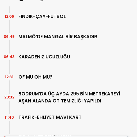
FINDIK-ÇAY-FUTBOL
12:06
MALMÖ’DE MANGAL BİR BAŞKADIR
06:49
KARADENİZ UCUZLUĞU
06:43
OF MU OH MU?
12:31
BODRUM’DA ÜÇ AYDA 295 BİN METREKAREYİ
20:32
AŞAN ALANDA OT TEMİZLİĞİ YAPILDI
TRAFİK-EHLİYET MAVİ KART
11:40