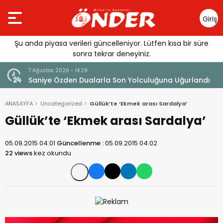
Giriş
Yap
Şu anda piyasa verileri güncelleniyor. Lütfen kısa bir süre
sonra tekrar deneyiniz.
7 Ağustos 2026 - 14:29
klandı
Saniye Özden Dualarla Son Yolculuğuna Uğurlandı
ANASAYFA
Uncategorized
Güllük’te ‘Ekmek arası Sardalya’
Güllük’te ‘Ekmek arası Sardalya’
05.09.2015 04:01
Güncellenme :
05.09.2015 04:02
22 views
kez okundu