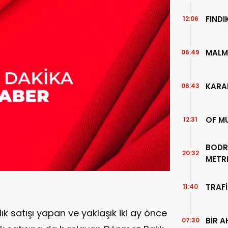
FIND
12:06
MALM
06:49
KARA
06:43
OF M
12:31
BODR
20:32
METR
TEMİZ
TRAFİ
11:40
lık satışı yapan ve yaklaşık iki ay önce
BİR A
07:30