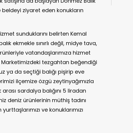
lık satışına da başlayan Dönmez Balık
e beldeyi ziyaret eden konukların
 hizmet sunduklarını belirten Kemal
lık ekmekle sınırlı değil, midye tava,
rünleriyle vatandaşlarımıza hizmet
ık Marketimizdeki tezgahtan beğendiği
uz ya da seçtiği balığı pişirip eve
erimizi ilçemize özgü zeytinyağımızla
arası sardalya balığını 5 liradan
z deniz ürünlerinin müthiş tadını
 yurttaşlarımızı ve konuklarımızı