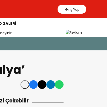
Giriş Yap
 GALERİ
neyiniz.
6 Ağustos 202
Güllük’te
alya’
izi Çekebilir