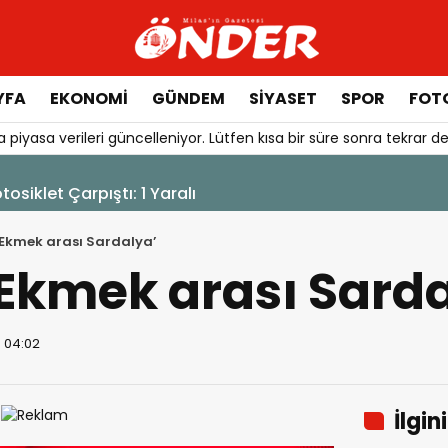
YFA
EKONOMİ
GÜNDEM
SİYASET
SPOR
FOTO
 piyasa verileri güncelleniyor. Lütfen kısa bir süre sonra tekrar de
otosiklet Çarpıştı: 1 Yaralı
‘Ekmek arası Sardalya’
‘Ekmek arası Sard
5 04:02
İlgin