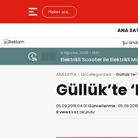
Haber ara...
ANA SA
Şu anda
6 Ağustos 2026 - 13:51
Elektrikli Scooter ile Elektrikli M
ANASAYFA
Uncategorized
Güllük’te 
Güllük’te 
05.09.2015 04:01
Güncellenme :
05.09.201
8 views
kez okundu