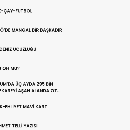
IK-ÇAY-FUTBOL
Ö’DE MANGAL BİR BAŞKADIR
DENİZ UCUZLUĞU
U OH MU?
UM’DA ÜÇ AYDA 295 BİN
EKAREYİ AŞAN ALANDA OT
LİĞİ YAPILDI
K-EHLİYET MAVİ KART
HMET TELLİ YAZISI