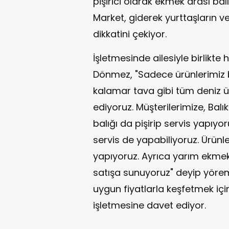
pişirici olarak ekmek arası ba
Market, giderek yurttaşların v
dikkatini çekiyor.
İşletmesinde ailesiyle birlikte
Dönmez, "Sadece ürünlerimiz ba
kalamar tava gibi tüm deniz ü
ediyoruz. Müşterilerimize, Bal
balığı da pişirip servis yapıyor
servis de yapabiliyoruz. Ürünl
yapıyoruz. Ayrıca yarım ekmek 
satışa sunuyoruz" deyip yöremi
uygun fiyatlarla keşfetmek için
işletmesine davet ediyor.