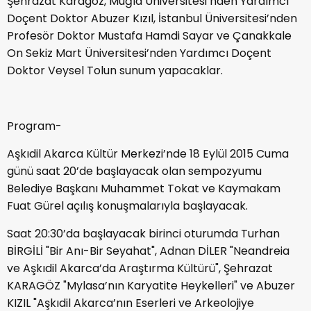
Şehrazat Karagöz, Muğla Üniversitesi’nden Yardımcı
Doçent Doktor Abuzer Kızıl, İstanbul Üniversitesi’nden
Profesör Doktor Mustafa Hamdi Sayar ve Çanakkale
On Sekiz Mart Üniversitesi’nden Yardımcı Doçent
Doktor Veysel Tolun sunum yapacaklar.
Program-
Aşkıdil Akarca Kültür Merkezi’nde 18 Eylül 2015 Cuma
günü saat 20’de başlayacak olan sempozyumu
Belediye Başkanı Muhammet Tokat ve Kaymakam
Fuat Gürel açılış konuşmalarıyla başlayacak.
Saat 20:30’da başlayacak birinci oturumda Turhan
BİRGİLİ "Bir Anı-Bir Seyahat", Adnan DİLER "Neandreia
ve Aşkıdil Akarca’da Araştırma Kültürü", Şehrazat
KARAGÖZ "Mylasa’nın Karyatite Heykelleri" ve Abuzer
KIZIL "Aşkıdil Akarca’nın Eserleri ve Arkeolojiye