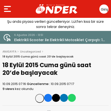
Giriş
Yap
Şu anda piyasa verileri güncelleniyor. Lütfen kısa bir süre
sonra tekrar deneyiniz.
6 Ağustos 2026 - 12:17
rpıştı: 1
Güllük’te Alevler Büyümeden Durduruldu
ANASAYFA
Uncategorized
18 Eylül 2015 Cuma günü saat 20’de başlayacak
18 Eylül 2015 Cuma günü saat
20’de başlayacak
10.09.2015 07:16
Güncellenme :
10.09.2015 07:17
9 views
kez okundu