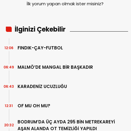
İlk yorum yapan olmak ister misiniz?
İlginizi Çekebilir
FINDIK-ÇAY-FUTBOL
12:06
MALMÖ’DE MANGAL BİR BAŞKADIR
06:49
KARADENİZ UCUZLUĞU
06:43
OF MU OH MU?
12:31
BODRUM’DA ÜÇ AYDA 295 BİN METREKAREYİ
20:32
AŞAN ALANDA OT TEMİZLİĞİ YAPILDI