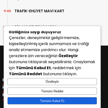
TRAFİK-EHLİYET MAVİ KART
11:40
BİR AHMET TELLİ YAZISI
07:30
Gizliliğinize saygı duyuyoruz
Çerezler, deneyiminizi geliştirmemize,
kişiselleştirilmiş içerik sunmamıza ve trafiği
analiz etmemize yardımcı olur. Hangi
çerezlere izin vereceğinizi
Özelleştir
butonuna tıklayarak seçebilirsiniz. Onaylamak
için
Tümünü Kabul Et
, reddetmek için
Tümünü Reddet
butonuna tıklayın.
KATEGORİLER
Özelleştir
Menü seçimi yapın. WP-ADMIN → Görünüm → Menüler
KISAYOLLAR
Tümünü Reddet
sayfasından menü eşleştirmesi yapınız.
Menü seçimi yapın. WP-ADMIN → Görünüm → Menüler
E-BÜLTEN
sayfasından menü eşleştirmesi yapınız.
Tümünü Kabul Et