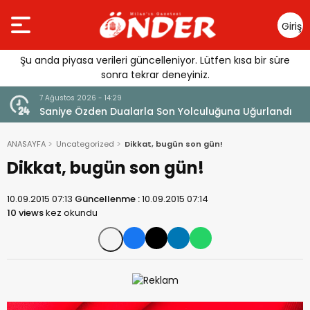
Giriş
Yap
Şu anda piyasa verileri güncelleniyor. Lütfen kısa bir süre
sonra tekrar deneyiniz.
7 Ağustos 2026 - 14:14
arla Son Yolculuğuna Uğurlandı
Tercih Döneminde Barınma
ANASAYFA
Uncategorized
Dikkat, bugün son gün!
Dikkat, bugün son gün!
10.09.2015 07:13
Güncellenme :
10.09.2015 07:14
10 views
kez okundu