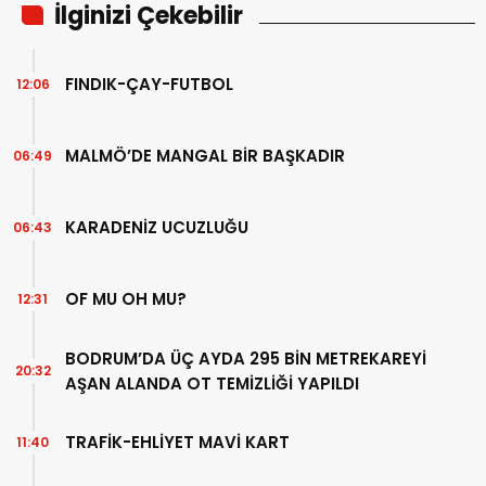
İlginizi Çekebilir
FINDIK-ÇAY-FUTBOL
12:06
MALMÖ’DE MANGAL BİR BAŞKADIR
06:49
KARADENİZ UCUZLUĞU
06:43
OF MU OH MU?
12:31
BODRUM’DA ÜÇ AYDA 295 BİN METREKAREYİ
20:32
AŞAN ALANDA OT TEMİZLİĞİ YAPILDI
TRAFİK-EHLİYET MAVİ KART
11:40