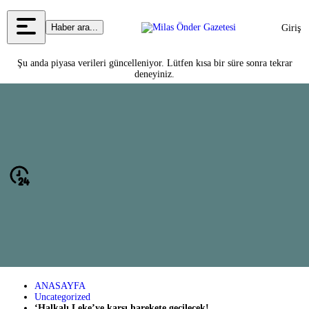
Haber ara...
Giriş
Yap
Şu anda piyasa verileri güncelleniyor. Lütfen kısa bir süre sonra tekrar
deneyiniz.
ANASAYFA
Uncategorized
‘Halkalı Leke’ye karşı harekete geçilecek!