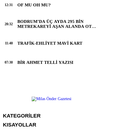
OF MU OH MU?
12:31
BODRUM’DA ÜÇ AYDA 295 BİN
20:32
METREKAREYİ AŞAN ALANDA OT
TEMİZLİĞİ YAPILDI
TRAFİK-EHLİYET MAVİ KART
11:40
BİR AHMET TELLİ YAZISI
07:30
KATEGORİLER
Menü seçimi yapın. WP-ADMIN → Görünüm → Menüler sayfasından
KISAYOLLAR
menü eşleştirmesi yapınız.