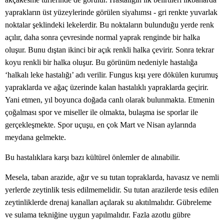
yaprakların üst yüzeylerinde görülen siyahımsı - gri renkte yuvarlak
noktalar şeklindeki lekelerdir. Bu noktaların bulunduğu yerde renk
açılır, daha sonra çevresinde normal yaprak renginde bir halka
oluşur. Bunu dıştan ikinci bir açık renkli halka çevirir. Sonra tekrar
koyu renkli bir halka oluşur. Bu görünüm nedeniyle hastalığa
‘halkalı leke hastalığı’ adı verilir. Fungus kışı yere dökülen kurumuş
yapraklarda ve ağaç üzerinde kalan hastalıklı yapraklarda geçirir.
Yani etmen, yıl boyunca doğada canlı olarak bulunmakta. Etmenin
çoğalması spor ve miseller ile olmakta, bulaşma ise sporlar ile
gerçekleşmekte. Spor uçuşu, en çok Mart ve Nisan aylarında
meydana gelmekte.
Bu hastalıklara karşı bazı kültürel önlemler de alınabilir.
Mesela, taban arazide, ağır ve su tutan topraklarda, havasız ve nemli
yerlerde zeytinlik tesis edilmemelidir. Su tutan arazilerde tesis edilen
zeytinliklerde drenaj kanalları açılarak su akıtılmalıdır. Gübreleme
ve sulama tekniğine uygun yapılmalıdır. Fazla azotlu gübre