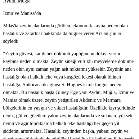
Aydın, Muğla,
İzmir ve Manisa’da
Milas'ta zeytin alanlarında görülen, ekonomik kayba neden olan
hastalık ve zararlılar hakkında da bilgiler veren Arslan şunları
söyledi:
"Zeytin güvesi, karabiber dökümü yaptığından dolayı verim
kaybına neden olmakta. Zeytin sineği vuruklu meyvelerde döküme
neden olur, aynı zaman yağın asit miktarını yükseltir. Zeytinin ana
hastalığı olan halkalı leke veya kuşgözü lekesi olarak bilinen
hastalığa, Spilocaeaoleaginea S. Hughes isimli fungus neden
olmakta. Bu hastalık başta Güney Ege yani Aydın, Muğla, İzmir ve
Manisa olmak üzere, zeytin yetiştirilen Akdeniz ve Marmara
bölgelerinin en yaygın ve yıkıcı hastalığıdır. Özellikle kıyı şeridinde
deniz, göl ve göletlere yakın zeytin alanlarında ve sulanan, yüksek
nemli ve ağır topraklarda halkalı leke hastalığı her geçen yıl
şiddetini arttırmakta. Hastalık, zeytinden başka, yabani zeytin ve
akçakesme türlerinde de görülür. Hastalığın ilk belirtileri ilkbaharda