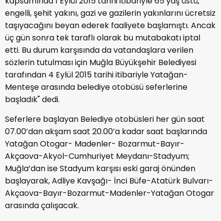
kapsamında 1 Eylül 2015 tarihi itibariyle 65 yaş üstü,
engelli, şehit yakını, gazi ve gazilerin yakınlarını ücretsiz
taşıyacağını beyan ederek faaliyete başlamıştı. Ancak
üç gün sonra tek taraflı olarak bu mutabakatı iptal
etti. Bu durum karşısında da vatandaşlara verilen
sözlerin tutulması için Muğla Büyükşehir Belediyesi
tarafından 4 Eylül 2015 tarihi itibariyle Yatağan-
Menteşe arasında belediye otobüsü seferlerine
başladık" dedi.
Seferlere başlayan Belediye otobüsleri her gün saat
07.00’dan akşam saat 20.00’a kadar saat başlarında
Yatağan Otogar- Madenler- Bozarmut-Bayır-
Akçaova-Akyol-Cumhuriyet Meydanı-Stadyum;
Muğla’dan ise Stadyum karşısı eski garaj önünden
başlayarak, Adliye Kavşağı- İnci Büfe-Atatürk Bulvarı-
Akçaova-Bayır-Bozarmut-Madenler-Yatağan Otogar
arasında çalışacak.