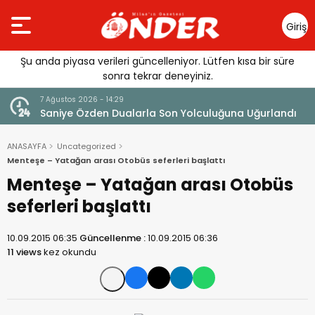
Giriş
Yap
Şu anda piyasa verileri güncelleniyor. Lütfen kısa bir süre
sonra tekrar deneyiniz.
7 Ağustos 2026 - 14:29
7
andı
Saniye Özden Dualarla Son Yolculuğuna Uğurlandı
T
ANASAYFA
Uncategorized
Menteşe – Yatağan arası Otobüs seferleri başlattı
Menteşe – Yatağan arası Otobüs
seferleri başlattı
10.09.2015 06:35
Güncellenme :
10.09.2015 06:36
11 views
kez okundu