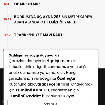
OF MU OH MU?
12:31
BODRUM’DA ÜÇ AYDA 295 BİN METREKAREYİ
20:32
AŞAN ALANDA OT TEMİZLİĞİ YAPILDI
TRAFİK-EHLİYET MAVİ KART
11:40
BİR AHMET TELLİ YAZISI
07:30
Gizliliğinize saygı duyuyoruz
Çerezler, deneyiminizi geliştirmemize,
kişiselleştirilmiş içerik sunmamıza ve trafiği
analiz etmemize yardımcı olur. Hangi
çerezlere izin vereceğinizi
Özelleştir
butonuna tıklayarak seçebilirsiniz. Onaylamak
için
Tümünü Kabul Et
, reddetmek için
Tümünü Reddet
butonuna tıklayın.
KATEGORİLER
Özelleştir