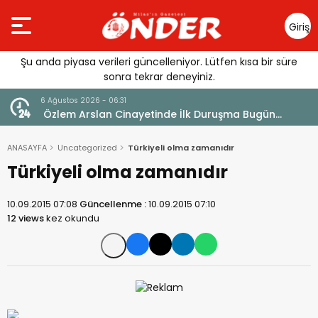
Giriş
Yap
Şu anda piyasa verileri güncelleniyor. Lütfen kısa bir süre
sonra tekrar deneyiniz.
5 Ağustos 2026 - 14:54
yetinde İlk Duruşma Bugün
AK Parti Milas İlçe Başkanl
Olsun Ziyareti
ANASAYFA
Uncategorized
Türkiyeli olma zamanıdır
Türkiyeli olma zamanıdır
10.09.2015 07:08
Güncellenme :
10.09.2015 07:10
12 views
kez okundu