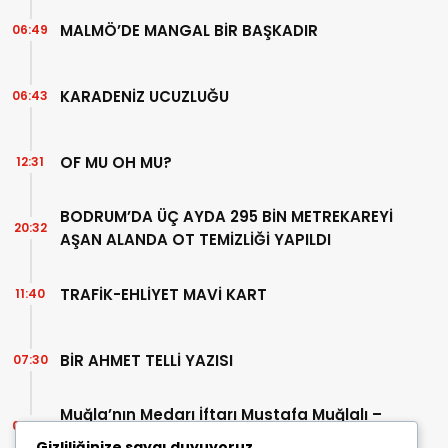
MALMÖ’DE MANGAL BİR BAŞKADIR
06:49
KARADENİZ UCUZLUĞU
06:43
OF MU OH MU?
12:31
BODRUM’DA ÜÇ AYDA 295 BİN METREKAREYİ
20:32
AŞAN ALANDA OT TEMİZLİĞİ YAPILDI
TRAFİK-EHLİYET MAVİ KART
11:40
BİR AHMET TELLİ YAZISI
07:30
Muğla’nın Medarı İftarı Mustafa Muğlalı –
06:45
İçinde “Milas” geçen kitaplar (40/2)
Gizliliğinize saygı duyuyoruz