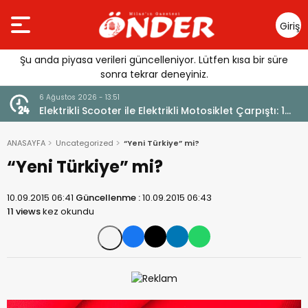
Giriş
Yap
Şu anda piyasa verileri güncelleniyor. Lütfen kısa bir süre
sonra tekrar deneyiniz.
6 Ağustos 2026 - 13:51
Elektrikli Scooter ile Elektrikli Motosiklet Çarpıştı: 1
Yaralı
ANASAYFA
Uncategorized
“Yeni Türkiye” mi?
“Yeni Türkiye” mi?
10.09.2015 06:41
Güncellenme :
10.09.2015 06:43
11 views
kez okundu