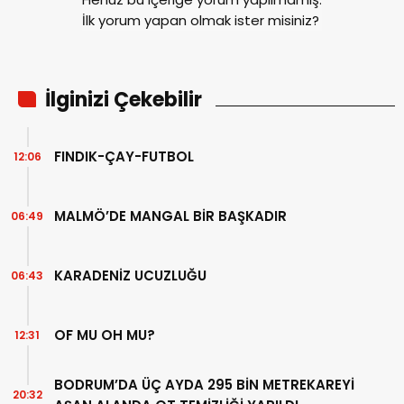
İlk yorum yapan olmak ister misiniz?
İlginizi Çekebilir
FINDIK-ÇAY-FUTBOL
12:06
MALMÖ’DE MANGAL BİR BAŞKADIR
06:49
KARADENİZ UCUZLUĞU
06:43
OF MU OH MU?
12:31
BODRUM’DA ÜÇ AYDA 295 BİN METREKAREYİ
20:32