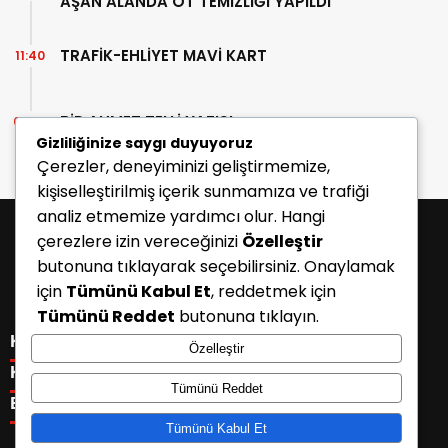
AŞAN ALANDA OT TEMİZLİĞİ YAPILDI
TRAFİK-EHLİYET MAVİ KART
11:40
BİR AHMET TELLİ YAZISI
07:30
Gizliliğinize saygı duyuyoruz
Çerezler, deneyiminizi geliştirmemize,
kişiselleştirilmiş içerik sunmamıza ve trafiği
analiz etmemize yardımcı olur. Hangi
çerezlere izin vereceğinizi
Özelleştir
butonuna tıklayarak seçebilirsiniz. Onaylamak
için
Tümünü Kabul Et
, reddetmek için
Tümünü Reddet
butonuna tıklayın.
KATEGORİLER
Özelleştir
Menü seçimi yapın. WP-ADMIN → Görünüm → Menüler
KISAYOLLAR
Tümünü Reddet
sayfasından menü eşleştirmesi yapınız.
Menü seçimi yapın. WP-ADMIN → Görünüm → Menüler
E-BÜLTEN
sayfasından menü eşleştirmesi yapınız.
Tümünü Kabul Et