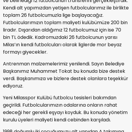
ve belirlediği 12 futbolcunun transferini gerçekleştirdik.
Kendi alt yapımızdan yetişen futbolcularımız ile birlikte
toplam 26 futbolcumuzla lige başlayacağız.
Futbolcularımızın toplam maliyeti kulübümüze 200 bin
liradır. Dışarıdan aldığımız 12 futbolcumuz için ise 70
bin TL ödedik. Kadromuzdaki 26 futbolcunun yarısı
Milas’ın kendi futbolcuları olarak liglerde mor beyaz
formayı giyecekler.
Antrenman malzemelerimiz yenilendi. Sayın Belediye
Başkanımız Muhammet Tokat bu konuda bize destek
verdi. Başkanımıza ve bizlere destek olanlara teşekkür
ediyoruz.
Yeni Milasspor Kulübü futbolcu tesisleri bakımdan
geçirildi. Futbolcularımızın odalarına onların rahat
edeceği her gerekli eşyayı koyduk. Bu konuda yönetim
kurulu üyeleri maliyeti kendi cebinden karşıladı.
1998 doğumlu iki çocuğumuzu alt yapıdan A takımına