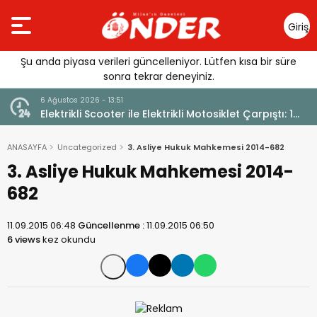
Giriş
Yap
Şu anda piyasa verileri güncelleniyor. Lütfen kısa bir süre
sonra tekrar deneyiniz.
6 Ağustos 2026 - 13:51
Elektrikli Scooter ile Elektrikli Motosiklet Çarpıştı: 1
Yaralı
ANASAYFA
Uncategorized
3. Asliye Hukuk Mahkemesi 2014-682
3. Asliye Hukuk Mahkemesi 2014-
682
11.09.2015 06:48
Güncellenme :
11.09.2015 06:50
6 views
kez okundu