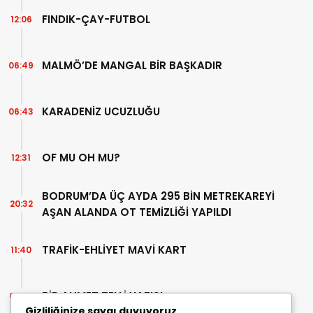
FINDIK-ÇAY-FUTBOL
12:06
MALMÖ’DE MANGAL BİR BAŞKADIR
06:49
KARADENİZ UCUZLUĞU
06:43
OF MU OH MU?
12:31
BODRUM’DA ÜÇ AYDA 295 BİN METREKAREYİ
20:32
AŞAN ALANDA OT TEMİZLİĞİ YAPILDI
TRAFİK-EHLİYET MAVİ KART
11:40
BİR AHMET TELLİ YAZISI
07:30
Gizliliğinize saygı duyuyoruz