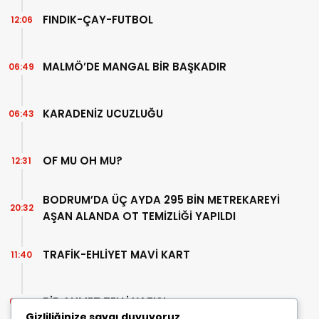
FINDIK-ÇAY-FUTBOL
12:06
MALMÖ’DE MANGAL BİR BAŞKADIR
06:49
KARADENİZ UCUZLUĞU
06:43
OF MU OH MU?
12:31
BODRUM’DA ÜÇ AYDA 295 BİN METREKAREYİ
20:32
AŞAN ALANDA OT TEMİZLİĞİ YAPILDI
TRAFİK-EHLİYET MAVİ KART
11:40
BİR AHMET TELLİ YAZISI
07:30
Gizliliğinize saygı duyuyoruz