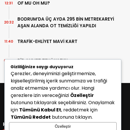
OF MU OH MU?
12:31
BODRUM’DA ÜÇ AYDA 295 BİN METREKAREYİ
20:32
AŞAN ALANDA OT TEMİZLİĞİ YAPILDI
TRAFİK-EHLİYET MAVİ KART
11:40
BİR AHMET TELLİ YAZISI
07:30
Gizliliğinize saygı duyuyoruz
Çerezler, deneyiminizi geliştirmemize,
kişiselleştirilmiş içerik sunmamıza ve trafiği
analiz etmemize yardımcı olur. Hangi
çerezlere izin vereceğinizi
Özelleştir
butonuna tıklayarak seçebilirsiniz. Onaylamak
için
Tümünü Kabul Et
, reddetmek için
Tümünü Reddet
butonuna tıklayın.
KATEGORİLER
Özelleştir