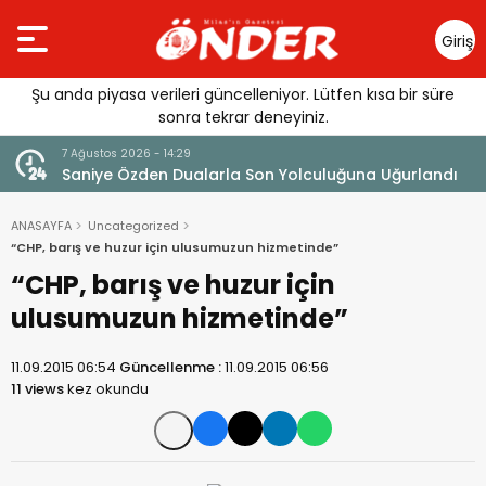
Giriş
Yap
Şu anda piyasa verileri güncelleniyor. Lütfen kısa bir süre
sonra tekrar deneyiniz.
7 Ağustos 2026 - 14:29
klandı
Saniye Özden Dualarla Son Yolculuğuna Uğurlandı
ANASAYFA
Uncategorized
“CHP, barış ve huzur için ulusumuzun hizmetinde”
“CHP, barış ve huzur için
ulusumuzun hizmetinde”
11.09.2015 06:54
Güncellenme :
11.09.2015 06:56
11 views
kez okundu