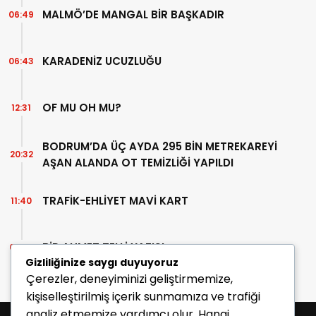
MALMÖ’DE MANGAL BİR BAŞKADIR
06:49
KARADENİZ UCUZLUĞU
06:43
OF MU OH MU?
12:31
BODRUM’DA ÜÇ AYDA 295 BİN METREKAREYİ
20:32
AŞAN ALANDA OT TEMİZLİĞİ YAPILDI
TRAFİK-EHLİYET MAVİ KART
11:40
BİR AHMET TELLİ YAZISI
07:30
Gizliliğinize saygı duyuyoruz
Çerezler, deneyiminizi geliştirmemize,
kişiselleştirilmiş içerik sunmamıza ve trafiği
analiz etmemize yardımcı olur. Hangi