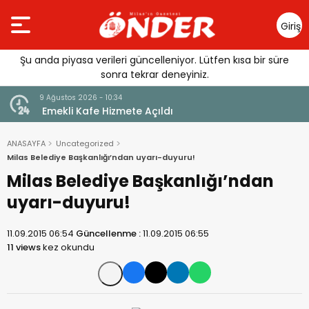
Giriş
Yap
Şu anda piyasa verileri güncelleniyor. Lütfen kısa bir süre
sonra tekrar deneyiniz.
9 Ağustos 2026 - 10:34
Mesut
Emekli Kafe Hizmete Açıldı
ANASAYFA
Uncategorized
Milas Belediye Başkanlığı’ndan uyarı-duyuru!
Milas Belediye Başkanlığı’ndan
uyarı-duyuru!
11.09.2015 06:54
Güncellenme :
11.09.2015 06:55
11 views
kez okundu