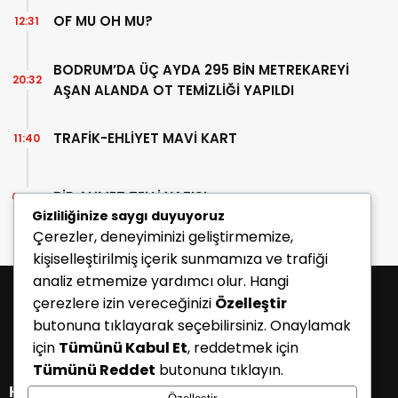
OF MU OH MU?
12:31
BODRUM’DA ÜÇ AYDA 295 BİN METREKAREYİ
20:32
AŞAN ALANDA OT TEMİZLİĞİ YAPILDI
TRAFİK-EHLİYET MAVİ KART
11:40
BİR AHMET TELLİ YAZISI
07:30
Gizliliğinize saygı duyuyoruz
Çerezler, deneyiminizi geliştirmemize,
kişiselleştirilmiş içerik sunmamıza ve trafiği
analiz etmemize yardımcı olur. Hangi
çerezlere izin vereceğinizi
Özelleştir
butonuna tıklayarak seçebilirsiniz. Onaylamak
için
Tümünü Kabul Et
, reddetmek için
Tümünü Reddet
butonuna tıklayın.
KATEGORİLER