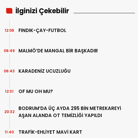
İlginizi Çekebilir
FINDIK-ÇAY-FUTBOL
12:06
MALMÖ’DE MANGAL BİR BAŞKADIR
06:49
KARADENİZ UCUZLUĞU
06:43
OF MU OH MU?
12:31
BODRUM’DA ÜÇ AYDA 295 BİN METREKAREYİ
20:32
AŞAN ALANDA OT TEMİZLİĞİ YAPILDI
TRAFİK-EHLİYET MAVİ KART
11:40