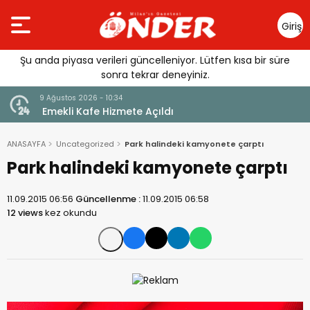
Giriş
Yap
Şu anda piyasa verileri güncelleniyor. Lütfen kısa bir süre
sonra tekrar deneyiniz.
9 Ağustos 2026 - 10:34
Mesut
Emekli Kafe Hizmete Açıldı
ANASAYFA
Uncategorized
Park halindeki kamyonete çarptı
Park halindeki kamyonete çarptı
11.09.2015 06:56
Güncellenme :
11.09.2015 06:58
12 views
kez okundu