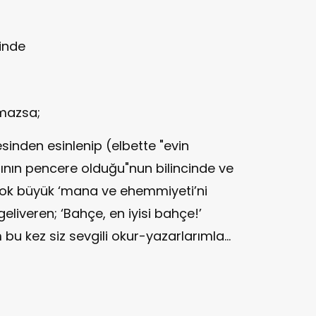
rinde
lmazsa;
inden esinlenip (elbette "evin
ının pencere olduğu"nun bilincinde ve
 çok büyük ‘mana ve ehemmiyeti’ni
eliveren; ‘Bahçe, en iyisi bahçe!’
 kez siz sevgili okur-yazarlarımla...