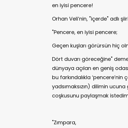
en iyisi pencere!
Orhan Veli’nin, "içerde" adlı şii
"Pencere, en iyisi pencere;
Geçen kuşları görürsün hiç o
Dört duvarı göreceğine" demes
dünyaya açılan en geniş odas
bu farkındalıkla ‘pencere’nin
yadsımaksızın) dilimin ucuna g
coşkusunu paylaşmak istedim bu
"Zımpara,