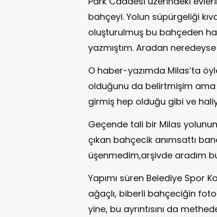
Park Caddesi üzerindeki evler
bahçeyi. Yolun süpürgeliği kıv
oluşturulmuş bu bahçeden hare
yazmıştım. Aradan neredeyse b
O haber-yazımda Milas’ta öyl
olduğunu da belirtmişim ama 
girmiş hep olduğu gibi ve hali
Geçende tali bir Milas yolunu
çıkan bahçecik anımsattı bana "
üşenmedim,arşivde aradım b
Yapımı süren Belediye Spor Ko
ağaçlı, biberli bahçeciğin fot
yine, bu ayrıntısını da methe