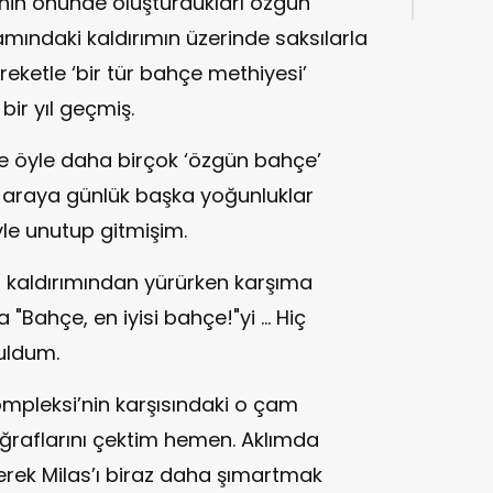
inin önünde oluşturdukları özgün
amındaki kaldırımın üzerinde saksılarla
ketle ‘bir tür bahçe methiyesi’
ir yıl geçmiş.
e öyle daha birçok ‘özgün bahçe’
araya günlük başka yoğunluklar
yle unutup gitmişim.
n kaldırımından yürürken karşıma
Bahçe, en iyisi bahçe!"yi ... Hiç
uldum.
mpleksi’nin karşısındaki o çam
oğraflarını çektim hemen. Aklımda
derek Milas’ı biraz daha şımartmak