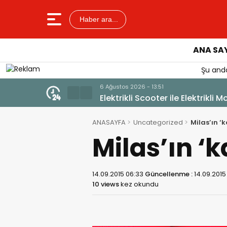
Haber ara...
ANA SA
Şu anda
6 Ağustos 2026 - 12:17
Güllük’te Alevler Büyümeden D
ANASAYFA
Uncategorized
Milas’ın ‘
Milas’ın ‘
14.09.2015 06:33
Güncellenme :
14.09.2015
10 views
kez okundu