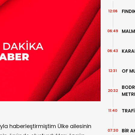
FIND
12:06
MALM
06:49
KARA
06:43
OF M
12:31
BODR
20:32
METR
TEMİZ
TRAFİ
11:40
ıyla haberleştirmiştim Ülke ailesinin
BİR A
07:30