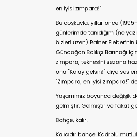
en iyisi zımpara!"
Bu coşkuyla, yıllar önce (199
günlerimde tanıdığım (ne yazık
bizleri üzen) Rainer Fieber’nin
Gündoğan Balıkçı Barınağı için
zımpara, teknesini sezona hazır
ona "Kolay gelsin!" diye ses
"Zımpara, en iyisi zımpara!" de
Yaşamımız boyunca değişik döne
gelmiştir. Gelmiştir ve fakat 
Bahçe, kalır.
Kalıcıdır bahçe. Kadrolu mutlu