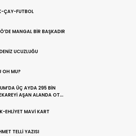
IK-ÇAY-FUTBOL
Ö’DE MANGAL BİR BAŞKADIR
DENİZ UCUZLUĞU
U OH MU?
UM’DA ÜÇ AYDA 295 BİN
EKAREYİ AŞAN ALANDA OT
LİĞİ YAPILDI
K-EHLİYET MAVİ KART
HMET TELLİ YAZISI