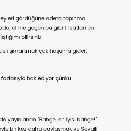
 şeyleri gördüğüne adeta tapınma
da, elime geçen bu gibi fırsatları en
tığımı bilirsiniz.
as’ı şımartmak çok hoşuma gider.
zlasıyla hak ediyor çünkü ...
de yayınlanan "Bahçe, en iyisi bahçe!"
leyle bir kez daha paylaşmak ve Sevgili