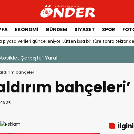
YFA
EKONOMİ
GÜNDEM
SİYASET
SPOR
FOTO
 piyasa verileri güncelleniyor. Lütfen kısa bir süre sonra tekrar de
urduruldu
kaldırım bahçeleri’
kaldırım bahçeleri’
 06:35
İlgin