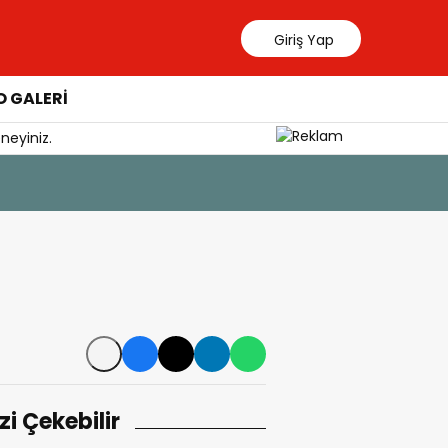
Giriş Yap
 GALERİ
neyiniz.
6 Ağustos 202
Yangından
izi Çekebilir