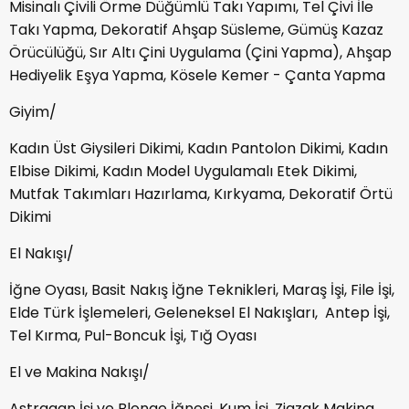
Misinalı Çivili Örme Düğümlü Takı Yapımı, Tel Çivi İle
Takı Yapma, Dekoratif Ahşap Süsleme, Gümüş Kazaz
Örücülüğü, Sır Altı Çini Uygulama (Çini Yapma), Ahşap
Hediyelik Eşya Yapma, Kösele Kemer - Çanta Yapma
Giyim/
Kadın Üst Giysileri Dikimi, Kadın Pantolon Dikimi, Kadın
Elbise Dikimi, Kadın Model Uygulamalı Etek Dikimi,
Mutfak Takımları Hazırlama, Kırkyama, Dekoratif Örtü
Dikimi
El Nakışı/
İğne Oyası, Basit Nakış İğne Teknikleri, Maraş İşi, File İşi,
Elde Türk İşlemeleri, Geleneksel El Nakışları, Antep İşi,
Tel Kırma, Pul-Boncuk İşi, Tığ Oyası
El ve Makina Nakışı/
Astragan İşi ve Blonge İğnesi, Kum İşi, Zigzak Makina