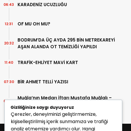
KARADENİZ UCUZLUĞU
06:43
OF MU OH MU?
12:31
BODRUM’DA ÜÇ AYDA 295 BİN METREKAREYİ
20:32
AŞAN ALANDA OT TEMİZLİĞİ YAPILDI
TRAFİK-EHLİYET MAVİ KART
11:40
BİR AHMET TELLİ YAZISI
07:30
Muğla’nın Medarı İftarı Mustafa Muğlalı –
06:45
İçinde “Milas” geçen kitaplar (40/2)
Gizliliğinize saygı duyuyoruz
Çerezler, deneyiminizi geliştirmemize,
kişiselleştirilmiş içerik sunmamıza ve trafiği
analiz etmemize yardımcı olur. Hangi