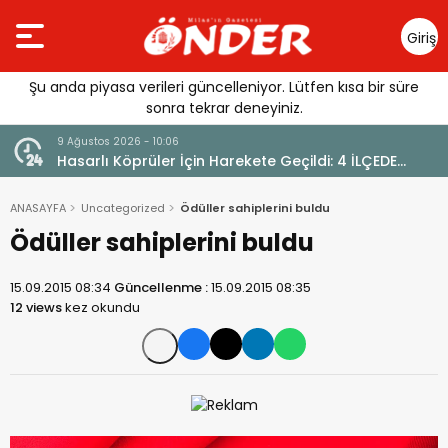
Giriş
Yap
Şu anda piyasa verileri güncelleniyor. Lütfen kısa bir süre
sonra tekrar deneyiniz.
9 Ağustos 2026 - 10:06
Hasarlı Köprüler İçin Harekete Geçildi: 4 İLÇEDE
ACELE KAMULAŞTIRMA
ANASAYFA
Uncategorized
Ödüller sahiplerini buldu
Ödüller sahiplerini buldu
15.09.2015 08:34
Güncellenme :
15.09.2015 08:35
12 views
kez okundu