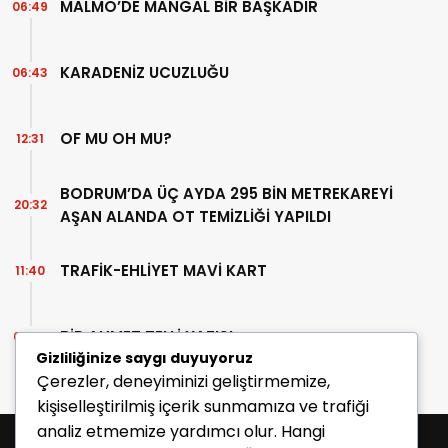
MALMÖ’DE MANGAL BİR BAŞKADIR
06:49
KARADENİZ UCUZLUĞU
06:43
OF MU OH MU?
12:31
BODRUM’DA ÜÇ AYDA 295 BİN METREKAREYİ
20:32
AŞAN ALANDA OT TEMİZLİĞİ YAPILDI
TRAFİK-EHLİYET MAVİ KART
11:40
BİR AHMET TELLİ YAZISI
07:30
Gizliliğinize saygı duyuyoruz
Çerezler, deneyiminizi geliştirmemize,
kişiselleştirilmiş içerik sunmamıza ve trafiği
analiz etmemize yardımcı olur. Hangi