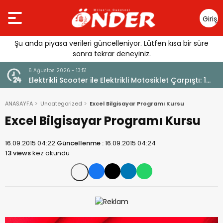
Giriş
Yap
Şu anda piyasa verileri güncelleniyor. Lütfen kısa bir süre
sonra tekrar deneyiniz.
6 Ağustos 2026 - 12:17
osiklet Çarpıştı: 1
Güllük’te Alevler Büyümeden Durduruldu
ANASAYFA
Uncategorized
Excel Bilgisayar Programı Kursu
Excel Bilgisayar Programı Kursu
16.09.2015 04:22
Güncellenme :
16.09.2015 04:24
13 views
kez okundu