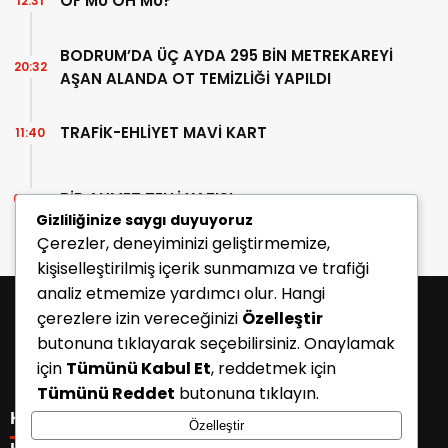
OF MU OH MU?
12:31
BODRUM’DA ÜÇ AYDA 295 BİN METREKAREYİ
20:32
AŞAN ALANDA OT TEMİZLİĞİ YAPILDI
TRAFİK-EHLİYET MAVİ KART
11:40
BİR AHMET TELLİ YAZISI
07:30
Gizliliğinize saygı duyuyoruz
Çerezler, deneyiminizi geliştirmemize,
kişiselleştirilmiş içerik sunmamıza ve trafiği
analiz etmemize yardımcı olur. Hangi
çerezlere izin vereceğinizi
Özelleştir
butonuna tıklayarak seçebilirsiniz. Onaylamak
için
Tümünü Kabul Et
, reddetmek için
Tümünü Reddet
butonuna tıklayın.
KATEGORİLER
Özelleştir