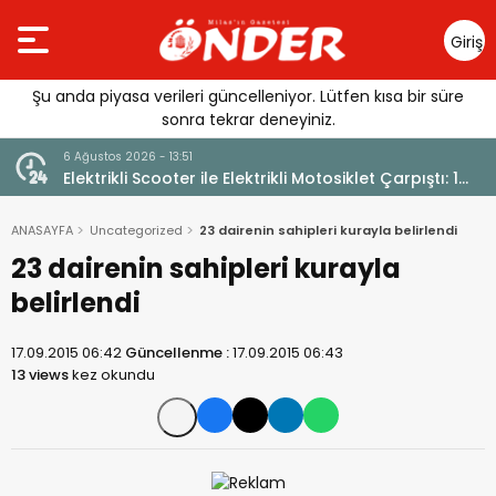
Giriş
Yap
Şu anda piyasa verileri güncelleniyor. Lütfen kısa bir süre
sonra tekrar deneyiniz.
6 Ağustos 2026 - 13:51
Elektrikli Scooter ile Elektrikli Motosiklet Çarpıştı: 1
Yaralı
ANASAYFA
Uncategorized
23 dairenin sahipleri kurayla belirlendi
23 dairenin sahipleri kurayla
belirlendi
17.09.2015 06:42
Güncellenme :
17.09.2015 06:43
13 views
kez okundu