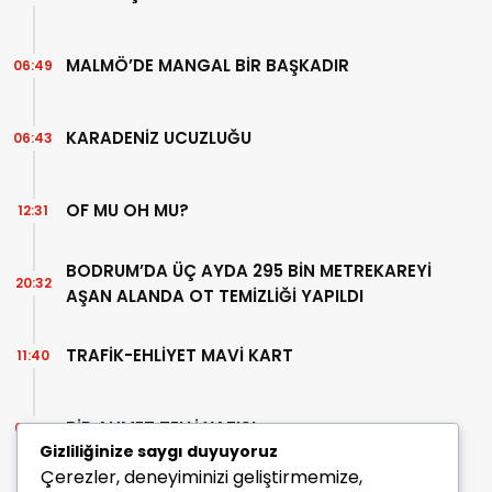
MALMÖ’DE MANGAL BİR BAŞKADIR
06:49
KARADENİZ UCUZLUĞU
06:43
OF MU OH MU?
12:31
BODRUM’DA ÜÇ AYDA 295 BİN METREKAREYİ
20:32
AŞAN ALANDA OT TEMİZLİĞİ YAPILDI
TRAFİK-EHLİYET MAVİ KART
11:40
BİR AHMET TELLİ YAZISI
07:30
Gizliliğinize saygı duyuyoruz
Çerezler, deneyiminizi geliştirmemize,