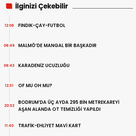
İlginizi Çekebilir
FINDIK-ÇAY-FUTBOL
12:06
MALMÖ’DE MANGAL BİR BAŞKADIR
06:49
KARADENİZ UCUZLUĞU
06:43
OF MU OH MU?
12:31
BODRUM’DA ÜÇ AYDA 295 BİN METREKAREYİ
20:32
AŞAN ALANDA OT TEMİZLİĞİ YAPILDI
TRAFİK-EHLİYET MAVİ KART
11:40