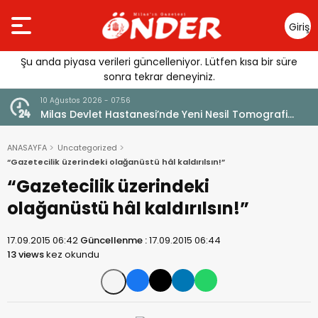
Giriş
Yap
Şu anda piyasa verileri güncelleniyor. Lütfen kısa bir süre
sonra tekrar deneyiniz.
10 Ağustos 2026 - 07:56
kıyor
Milas Devlet Hastanesi’nde Yeni Nesil Tomografi
Hizmeti
ANASAYFA
Uncategorized
“Gazetecilik üzerindeki olağanüstü hâl kaldırılsın!”
“Gazetecilik üzerindeki
olağanüstü hâl kaldırılsın!”
17.09.2015 06:42
Güncellenme :
17.09.2015 06:44
13 views
kez okundu