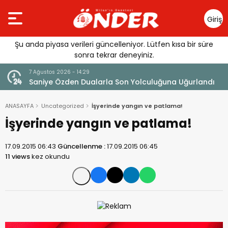
Giriş
Yap
Şu anda piyasa verileri güncelleniyor. Lütfen kısa bir süre
sonra tekrar deneyiniz.
4:29
7 Ağustos 2026 - 14:14
Dualarla Son Yolculuğuna Uğurlandı
Tercih Döneminde Bar
ANASAYFA
Uncategorized
İşyerinde yangın ve patlama!
İşyerinde yangın ve patlama!
17.09.2015 06:43
Güncellenme :
17.09.2015 06:45
11 views
kez okundu