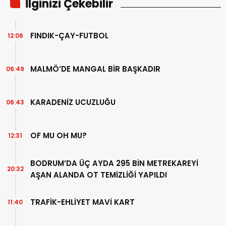
İlginizi Çekebilir
FINDIK-ÇAY-FUTBOL
12:06
MALMÖ’DE MANGAL BİR BAŞKADIR
06:49
KARADENİZ UCUZLUĞU
06:43
OF MU OH MU?
12:31
BODRUM’DA ÜÇ AYDA 295 BİN METREKAREYİ
20:32
AŞAN ALANDA OT TEMİZLİĞİ YAPILDI
TRAFİK-EHLİYET MAVİ KART
11:40