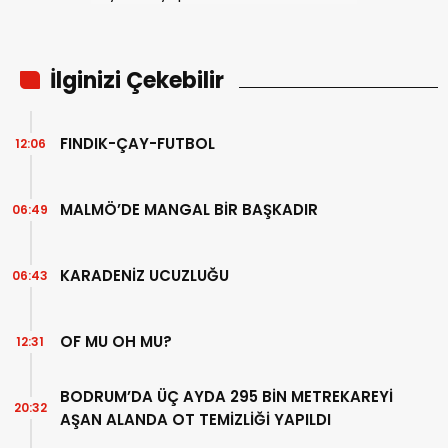
İlginizi Çekebilir
FINDIK-ÇAY-FUTBOL
12:06
MALMÖ’DE MANGAL BİR BAŞKADIR
06:49
KARADENİZ UCUZLUĞU
06:43
OF MU OH MU?
12:31
BODRUM’DA ÜÇ AYDA 295 BİN METREKAREYİ
20:32
AŞAN ALANDA OT TEMİZLİĞİ YAPILDI