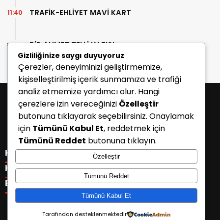
TRAFİK-EHLİYET MAVİ KART
11:40
BİR AHMET TELLİ YAZISI
07:30
Gizliliğinize saygı duyuyoruz
Çerezler, deneyiminizi geliştirmemize,
kişiselleştirilmiş içerik sunmamıza ve trafiği
analiz etmemize yardımcı olur. Hangi
çerezlere izin vereceğinizi
Özelleştir
butonuna tıklayarak seçebilirsiniz. Onaylamak
için
Tümünü Kabul Et
, reddetmek için
Tümünü Reddet
butonuna tıklayın.
KATEGORİLER
Özelleştir
Menü seçimi yapın. WP-ADMIN → Görünüm → Menüler
KISAYOLLAR
Tümünü Reddet
sayfasından menü eşleştirmesi yapınız.
Menü seçimi yapın. WP-ADMIN → Görünüm → Menüler
E-BÜLTEN
sayfasından menü eşleştirmesi yapınız.
Tümünü Kabul Et
Tarafından desteklenmektedir