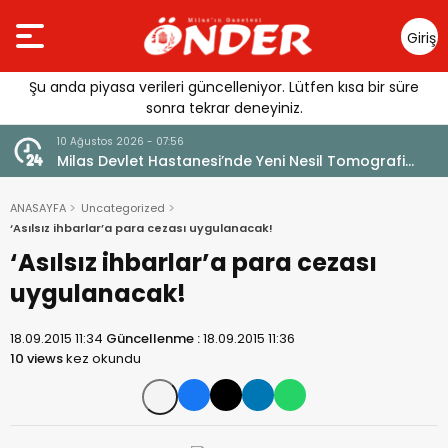
Giriş
Yap
Şu anda piyasa verileri güncelleniyor. Lütfen kısa bir süre
sonra tekrar deneyiniz.
10 Ağustos 2026 - 06:56
Tomografi
TÜTÜNÜN YORUCU YOLCULUĞU: GEÇMİŞTEN BU
BİR HATIRA
ANASAYFA
Uncategorized
‘Asılsız ihbarlar’a para cezası uygulanacak!
‘Asılsız ihbarlar’a para cezası
uygulanacak!
18.09.2015 11:34
Güncellenme :
18.09.2015 11:36
10 views
kez okundu