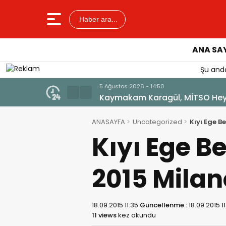
Haber ara...
ANA SA
Şu anda
5 Ağus
Sağl
ANASAYFA
Uncategorized
Kıyı Ege B
Kıyı Ege Be
2015 Milan
18.09.2015 11:35
Güncellenme :
18.09.2015 11
11 views
kez okundu