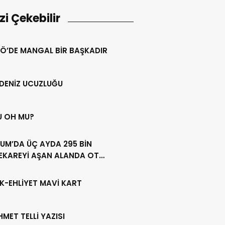
izi Çekebilir
Ö’DE MANGAL BİR BAŞKADIR
DENİZ UCUZLUĞU
U OH MU?
UM’DA ÜÇ AYDA 295 BİN
EKAREYİ AŞAN ALANDA OT
LİĞİ YAPILDI
K-EHLİYET MAVİ KART
HMET TELLİ YAZISI