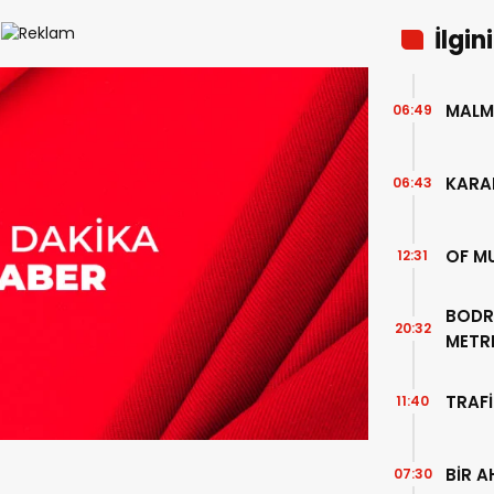
İlgin
MALM
06:49
KARA
06:43
OF M
12:31
BODR
20:32
METR
TEMİZ
TRAFİ
11:40
BİR A
07:30