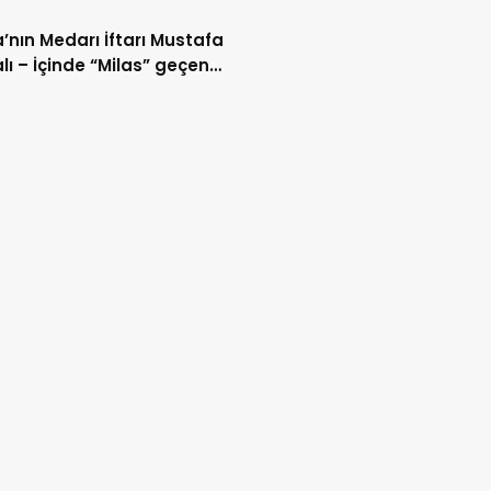
’nın Medarı İftarı Mustafa
lı – İçinde “Milas” geçen
lar (40/2)