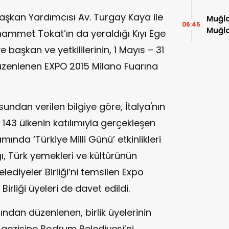
şkan Yardımcısı Av. Turgay Kaya ile
Muğla
06:45
Muğla
hammet Tokat’ın da yeraldığı Kıyı Ege
kitap
e başkan ve yetkililerinin, 1 Mayıs – 31
düzenlenen EXPO 2015 Milano Fuarına
ndan verilen bilgiye göre, İtalya'nın
143 ülkenin katılımıyla gerçekleşen
ında ‘Türkiye Milli Günü’ etkinlikleri
ığı, Türk yemekleri ve kültürünün
elediyeler Birliği’ni temsilen Expo
Birliği üyeleri de davet edildi.
afından düzenlenen, birlik üyelerinin
 gezisine Bodrum Belediyesi’ni