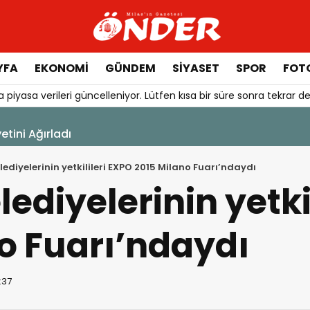
YFA
EKONOMİ
GÜNDEM
SİYASET
SPOR
FOTO
 piyasa verileri güncelleniyor. Lütfen kısa bir süre sonra tekrar de
tos 2026 - 13:22
ıklı Gelecek Anne Sütüyle Başlıyor
elediyelerinin yetkilileri EXPO 2015 Milano Fuarı’ndaydı
lediyelerinin yetki
o Fuarı’ndaydı
:37