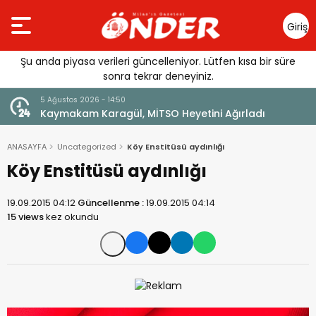
Giriş
Yap
Şu anda piyasa verileri güncelleniyor. Lütfen kısa bir süre
sonra tekrar deneyiniz.
5 Ağustos 2026 - 13:22
dı
Sağlıklı Gelecek Anne Sütüyle Başlıyor
ANASAYFA
Uncategorized
Köy Enstitüsü aydınlığı
Köy Enstitüsü aydınlığı
19.09.2015 04:12
Güncellenme :
19.09.2015 04:14
15 views
kez okundu