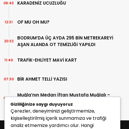
KARADENİZ UCUZLUĞU
06:43
OF MU OH MU?
12:31
BODRUM’DA ÜÇ AYDA 295 BİN METREKAREYİ
20:32
AŞAN ALANDA OT TEMİZLİĞİ YAPILDI
TRAFİK-EHLİYET MAVİ KART
11:40
BİR AHMET TELLİ YAZISI
07:30
Muğla’nın Medarı İftarı Mustafa Muğlalı –
06:45
İçinde “Milas” geçen kitaplar (40/2)
Gizliliğinize saygı duyuyoruz
Çerezler, deneyiminizi geliştirmemize,
kişiselleştirilmiş içerik sunmamıza ve trafiği
analiz etmemize yardımcı olur. Hangi