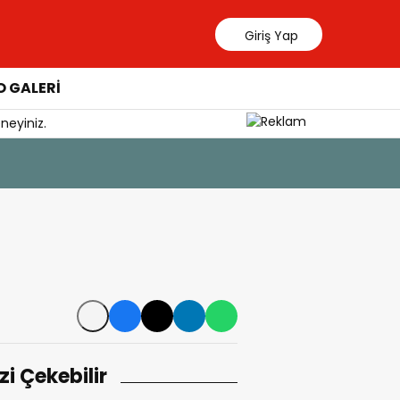
Giriş Yap
 GALERİ
neyiniz.
5 Ağustos 202
Milas’ta 6
izi Çekebilir