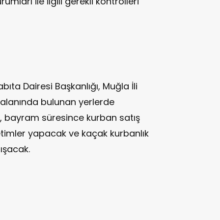
mları ile ilgili gerekli kontrolleri
ıta Dairesi Başkanlığı, Muğla İli
 alanında bulunan yerlerde
ler, bayram süresince kurban satış
timler yapacak ve kaçak kurbanlık
lışacak.