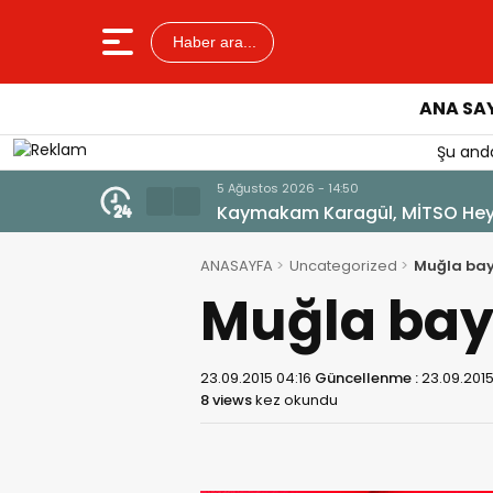
Haber ara...
ANA SA
Şu anda
5 Ağustos 2026 - 13:22
Sağlıklı Gelecek Anne Sütüyle B
ANASAYFA
Uncategorized
Muğla ba
Muğla bay
23.09.2015 04:16
Güncellenme :
23.09.2015
8 views
kez okundu