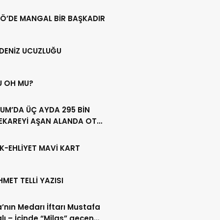
Ö’DE MANGAL BİR BAŞKADIR
DENİZ UCUZLUĞU
U OH MU?
UM’DA ÜÇ AYDA 295 BİN
EKAREYİ AŞAN ALANDA OT
LİĞİ YAPILDI
K-EHLİYET MAVİ KART
HMET TELLİ YAZISI
’nın Medarı İftarı Mustafa
lı – İçinde “Milas” geçen