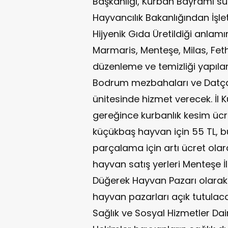
Başkanlığı, Kurban Bayramı sü
Hayvancılık Bakanlığından İşle
Hijyenik Gıda Üretildiği anlamı
Marmaris, Menteşe, Milas, Fet
düzenleme ve temizliği yapıla
Bodrum mezbahaları ve Datça
ünitesinde hizmet verecek. İl
gereğince kurbanlık kesim ücr
küçükbaş hayvan için 55 TL, 
parçalama için artı ücret olara
hayvan satış yerleri Menteşe 
Düğerek Hayvan Pazarı olarak be
hayvan pazarları açık tutulaca
Sağlık ve Sosyal Hizmetler Dai