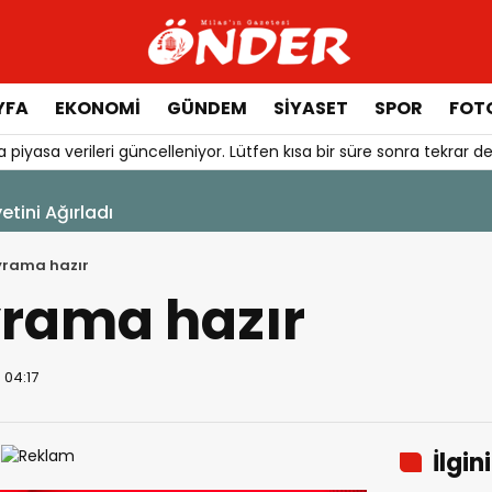
YFA
EKONOMİ
GÜNDEM
SİYASET
SPOR
FOTO
 piyasa verileri güncelleniyor. Lütfen kısa bir süre sonra tekrar de
aşlıyor
yrama hazır
rama hazır
 04:17
İlgin