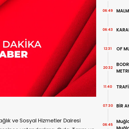
MALM
06:49
KARA
06:43
OF M
12:31
BODR
20:32
METR
TEMİZ
TRAFİ
11:40
BİR A
07:30
ğlık ve Sosyal Hizmetler Dairesi
Muğla
06:45
Muğla