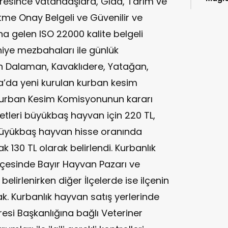
resince vatandaşlara, Gıda, Tarım ve
kitap
tme Onay Belgeli ve Güvenilir ve
na gelen ISO 22000 kalite belgeli
hiye mezbahaları ile günlük
n Dalaman, Kavaklıdere, Yatağan,
’da yeni kurulan kurban kesim
 Kurban Kesim Komisyonunun kararı
etleri büyükbaş hayvan için 220 TL,
büyükbaş hayvan hisse oranında
k 130 TL olarak belirlendi. Kurbanlık
İlçesinde Bayır Hayvan Pazarı ve
lirlenirken diğer İlçelerde ise ilçenin
k. Kurbanlık hayvan satış yerlerinde
resi Başkanlığına bağlı Veteriner