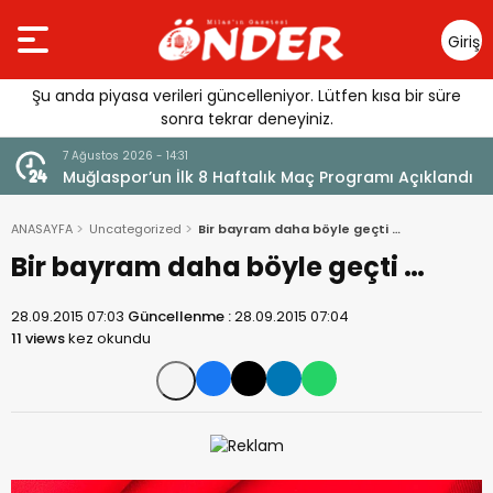
Giriş
Yap
Şu anda piyasa verileri güncelleniyor. Lütfen kısa bir süre
sonra tekrar deneyiniz.
26 - 14:31
7 Ağustos 2026 - 14:29
r’un İlk 8 Haftalık Maç Programı Açıklandı
Saniye Özden Du
ANASAYFA
Uncategorized
Bir bayram daha böyle geçti …
Bir bayram daha böyle geçti …
28.09.2015 07:03
Güncellenme :
28.09.2015 07:04
11 views
kez okundu