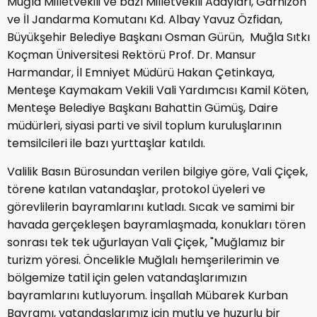
Muğla Milletvekili ve bazı Milletvekili Adayları, Garnizon
ve İl Jandarma Komutanı Kd. Albay Yavuz Özfidan,
Büyükşehir Belediye Başkanı Osman Gürün, Muğla Sıtkı
Koçman Üniversitesi Rektörü Prof. Dr. Mansur
Harmandar, İl Emniyet Müdürü Hakan Çetinkaya,
Menteşe Kaymakam Vekili Vali Yardımcısı Kamil Köten,
Menteşe Belediye Başkanı Bahattin Gümüş, Daire
müdürleri, siyasi parti ve sivil toplum kuruluşlarının
temsilcileri ile bazı yurttaşlar katıldı.
Valilik Basın Bürosundan verilen bilgiye göre, Vali Çiçek,
törene katılan vatandaşlar, protokol üyeleri ve
görevlilerin bayramlarını kutladı. Sıcak ve samimi bir
havada gerçekleşen bayramlaşmada, konukları tören
sonrası tek tek uğurlayan Vali Çiçek, "Muğlamız bir
turizm yöresi. Öncelikle Muğlalı hemşerilerimin ve
bölgemize tatil için gelen vatandaşlarımızın
bayramlarını kutluyorum. İnşallah Mübarek Kurban
Bayramı, vatandaşlarımız için mutlu ve huzurlu bir