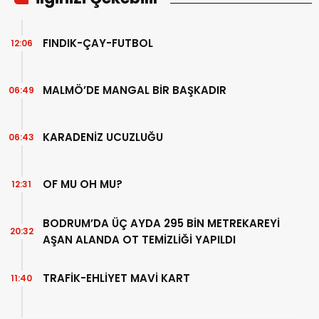
FINDIK-ÇAY-FUTBOL
12:06
MALMÖ’DE MANGAL BİR BAŞKADIR
06:49
KARADENİZ UCUZLUĞU
06:43
OF MU OH MU?
12:31
BODRUM’DA ÜÇ AYDA 295 BİN METREKAREYİ
20:32
AŞAN ALANDA OT TEMİZLİĞİ YAPILDI
TRAFİK-EHLİYET MAVİ KART
11:40