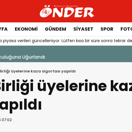
YFA
EKONOMİ
GÜNDEM
SİYASET
SPOR
FOTO
 piyasa verileri güncelleniyor. Lütfen kısa bir süre sonra tekrar de
14
nde Barınma Telaşı Başladı
Birliği üyelerine kaza sigortası yapıldı
irliği üyelerine ka
apıldı
5 07:02