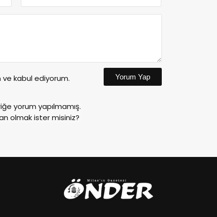
Yorum Yap
ve kabul ediyorum.
riğe yorum yapılmamış.
an olmak ister misiniz?