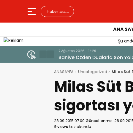
Haber ara...
ANA SA
Şu anda
7 Ağustos 2026 - 14:
Tercih Dönemi
ANASAYFA
Uncategorized
Milas Süt 
Milas Süt B
sigortası y
28.09.2015 07:00
Güncellenme :
28.09.201
9 views
kez okundu