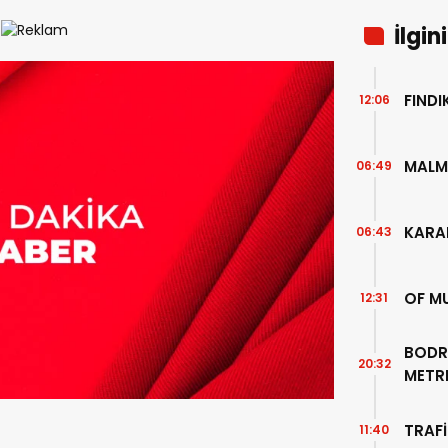
İlgin
FIND
12:06
MALM
06:49
KARA
06:43
OF M
12:31
BODR
20:32
METR
TEMİZ
TRAFİ
11:40