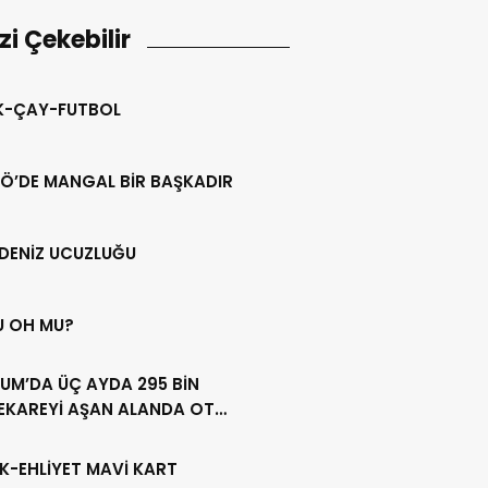
izi Çekebilir
IK-ÇAY-FUTBOL
Ö’DE MANGAL BİR BAŞKADIR
DENİZ UCUZLUĞU
U OH MU?
UM’DA ÜÇ AYDA 295 BİN
EKAREYİ AŞAN ALANDA OT
LİĞİ YAPILDI
K-EHLİYET MAVİ KART