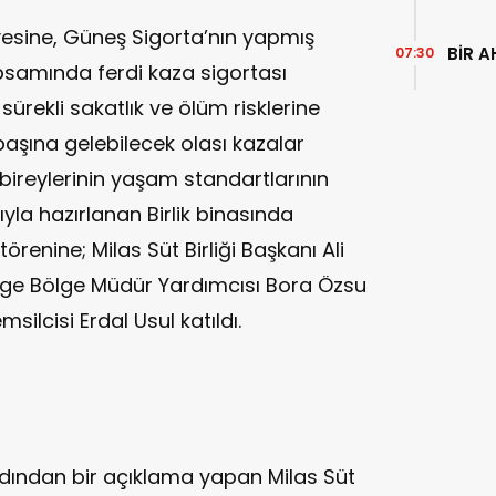
 üyesine, Güneş Sigorta’nın yapmış
BİR A
07:30
samında ferdi kaza sigortası
ürekli sakatlık ve ölüm risklerine
n başına gelebilecek olası kazalar
 bireylerinin yaşam standartlarının
a hazırlanan Birlik binasında
örenine; Milas Süt Birliği Başkanı Ali
Ege Bölge Müdür Yardımcısı Bora Özsu
silcisi Erdal Usul katıldı.
dından bir açıklama yapan Milas Süt