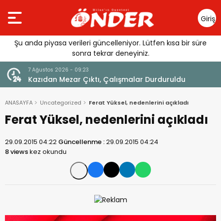
Giriş
Yap
Şu anda piyasa verileri güncelleniyor. Lütfen kısa bir süre
sonra tekrar deneyiniz.
7 Ağustos 2026 - 09:23
7 Ağ
Kazıdan Mezar Çıktı, Çalışmalar Durduruldu
YÜK
ANASAYFA
Uncategorized
Ferat Yüksel, nedenlerini açıkladı
Ferat Yüksel, nedenlerini açıkladı
29.09.2015 04:22
Güncellenme :
29.09.2015 04:24
8 views
kez okundu