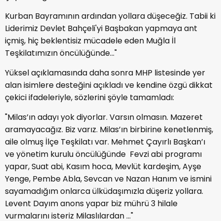
Kurban Bayramının ardından yollara düşeceğiz. Tabii ki
Liderimiz Devlet Bahçeli'yi Başbakan yapmaya ant
içmiş, hiç beklentisiz mücadele eden Muğla İl
Teşkilatımızın öncülüğünde…"
Yüksel açıklamasında daha sonra MHP listesinde yer
alan isimlere desteğini açıkladı ve kendine özgü dikkat
çekici ifadeleriyle, sözlerini şöyle tamamladı:
"Milas’ın adayı yok diyorlar. Varsın olmasın. Mazeret
aramayacağız. Biz varız. Milas’ın birbirine kenetlenmiş,
aile olmuş İlçe Teşkilatı var. Mehmet Çayırlı Başkan’ı
ve yönetim kurulu öncülüğünde Fevzi abi programı
yapar, Suat abi, Kasım hoca, Mevlüt kardeşim, Ayşe
Yenge, Pembe Abla, Sevcan ve Nazan Hanım ve ismini
sayamadığım onlarca ülküdaşımızla düşeriz yollara.
Levent Dayım anons yapar biz mührü 3 hilale
vurmalarını isteriz Milaslılardan ..."