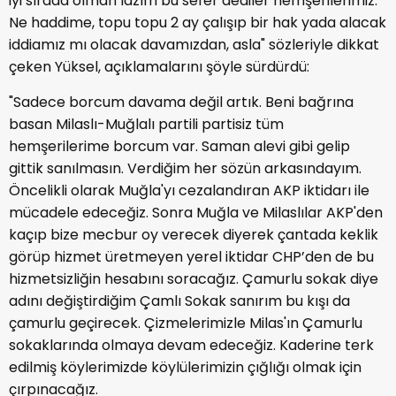
iyi sırada olman lazım bu sefer dediler hemşerilerimiz.
Ne haddime, topu topu 2 ay çalışıp bir hak yada alacak
iddiamız mı olacak davamızdan, asla" sözleriyle dikkat
çeken Yüksel, açıklamalarını şöyle sürdürdü:
"Sadece borcum davama değil artık. Beni bağrına
basan Milaslı-Muğlalı partili partisiz tüm
hemşerilerime borcum var. Saman alevi gibi gelip
gittik sanılmasın. Verdiğim her sözün arkasındayım.
Öncelikli olarak Muğla'yı cezalandıran AKP iktidarı ile
mücadele edeceğiz. Sonra Muğla ve Milaslılar AKP'den
kaçıp bize mecbur oy verecek diyerek çantada keklik
görüp hizmet üretmeyen yerel iktidar CHP’den de bu
hizmetsizliğin hesabını soracağız. Çamurlu sokak diye
adını değiştirdiğim Çamlı Sokak sanırım bu kışı da
çamurlu geçirecek. Çizmelerimizle Milas'ın Çamurlu
sokaklarında olmaya devam edeceğiz. Kaderine terk
edilmiş köylerimizde köylülerimizin çığlığı olmak için
çırpınacağız.