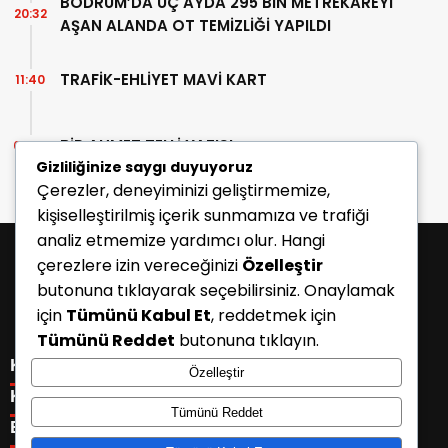
BODRUM’DA ÜÇ AYDA 295 BİN METREKAREYİ
20:32
AŞAN ALANDA OT TEMİZLİĞİ YAPILDI
TRAFİK-EHLİYET MAVİ KART
11:40
BİR AHMET TELLİ YAZISI
07:30
Gizliliğinize saygı duyuyoruz
Çerezler, deneyiminizi geliştirmemize,
kişiselleştirilmiş içerik sunmamıza ve trafiği
analiz etmemize yardımcı olur. Hangi
çerezlere izin vereceğinizi
Özelleştir
butonuna tıklayarak seçebilirsiniz. Onaylamak
için
Tümünü Kabul Et
, reddetmek için
Tümünü Reddet
butonuna tıklayın.
KATEGORİLER
Özelleştir
Menü seçimi yapın. WP-ADMIN → Görünüm → Menüler
KISAYOLLAR
Tümünü Reddet
sayfasından menü eşleştirmesi yapınız.
Menü seçimi yapın. WP-ADMIN → Görünüm → Menüler
E-BÜLTEN
sayfasından menü eşleştirmesi yapınız.