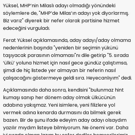
Yüksel, MHP’nin Milaslı adayı olmadığı yönündeki
söylemlere de, "MHP’de Milas’ın adayı yok diyorlarmış.
Biz varız" diyerek bir nefer olarak partisine hizmet
edeceğini vurguladı.
Ferat Yüksel açıklamasında, aday adayı/aday olmama
nedenlerinin başında "yeniden bir seçimin yükünü
taşıyacak parasının olmaması"nı dile getirip "5. sırada
‘ülkü’ yoluna hizmet için nasıl gece gündüz çalıştımsa,
şimdi de hiç listede yer almayan bir neferin nasıl
çalışacağını göstermeye geldi sıra. Heyecanlıyım" dedi.
Açıklamasında daha sonra, kendisini "bulunmaz hint
kumaşı sanıp her dönem aday olmak ülkücünün
adabına yakışmaz. Yeni isimlere, yeni filizlere yol
vermek adına kenarda durmasını da bilmek gerek
bazen. Bir de şunu ifade edeyim aday adayı olsaydım
yazılır mıydım listeye bilmiyorum. Ne önemi var. Daha