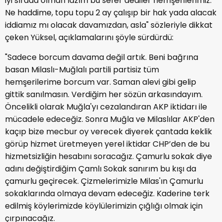
iyi sırada olman lazım bu sefer dediler hemşerilerimiz.
Ne haddime, topu topu 2 ay çalışıp bir hak yada alacak
iddiamız mı olacak davamızdan, asla" sözleriyle dikkat
çeken Yüksel, açıklamalarını şöyle sürdürdü:
"Sadece borcum davama değil artık. Beni bağrına
basan Milaslı-Muğlalı partili partisiz tüm
hemşerilerime borcum var. Saman alevi gibi gelip
gittik sanılmasın. Verdiğim her sözün arkasındayım.
Öncelikli olarak Muğla'yı cezalandıran AKP iktidarı ile
mücadele edeceğiz. Sonra Muğla ve Milaslılar AKP'den
kaçıp bize mecbur oy verecek diyerek çantada keklik
görüp hizmet üretmeyen yerel iktidar CHP’den de bu
hizmetsizliğin hesabını soracağız. Çamurlu sokak diye
adını değiştirdiğim Çamlı Sokak sanırım bu kışı da
çamurlu geçirecek. Çizmelerimizle Milas'ın Çamurlu
sokaklarında olmaya devam edeceğiz. Kaderine terk
edilmiş köylerimizde köylülerimizin çığlığı olmak için
çırpınacağız.