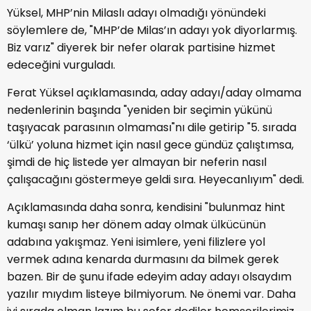
Yüksel, MHP’nin Milaslı adayı olmadığı yönündeki
söylemlere de, "MHP’de Milas’ın adayı yok diyorlarmış.
Biz varız" diyerek bir nefer olarak partisine hizmet
edeceğini vurguladı.
Ferat Yüksel açıklamasında, aday adayı/aday olmama
nedenlerinin başında "yeniden bir seçimin yükünü
taşıyacak parasının olmaması"nı dile getirip "5. sırada
‘ülkü’ yoluna hizmet için nasıl gece gündüz çalıştımsa,
şimdi de hiç listede yer almayan bir neferin nasıl
çalışacağını göstermeye geldi sıra. Heyecanlıyım" dedi.
Açıklamasında daha sonra, kendisini "bulunmaz hint
kumaşı sanıp her dönem aday olmak ülkücünün
adabına yakışmaz. Yeni isimlere, yeni filizlere yol
vermek adına kenarda durmasını da bilmek gerek
bazen. Bir de şunu ifade edeyim aday adayı olsaydım
yazılır mıydım listeye bilmiyorum. Ne önemi var. Daha