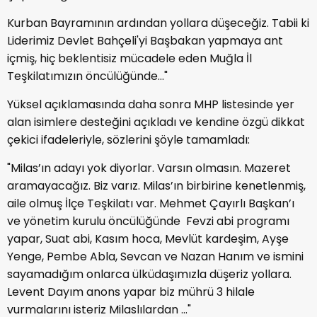
Kurban Bayramının ardından yollara düşeceğiz. Tabii ki
Liderimiz Devlet Bahçeli'yi Başbakan yapmaya ant
içmiş, hiç beklentisiz mücadele eden Muğla İl
Teşkilatımızın öncülüğünde…"
Yüksel açıklamasında daha sonra MHP listesinde yer
alan isimlere desteğini açıkladı ve kendine özgü dikkat
çekici ifadeleriyle, sözlerini şöyle tamamladı:
"Milas’ın adayı yok diyorlar. Varsın olmasın. Mazeret
aramayacağız. Biz varız. Milas’ın birbirine kenetlenmiş,
aile olmuş İlçe Teşkilatı var. Mehmet Çayırlı Başkan’ı
ve yönetim kurulu öncülüğünde Fevzi abi programı
yapar, Suat abi, Kasım hoca, Mevlüt kardeşim, Ayşe
Yenge, Pembe Abla, Sevcan ve Nazan Hanım ve ismini
sayamadığım onlarca ülküdaşımızla düşeriz yollara.
Levent Dayım anons yapar biz mührü 3 hilale
vurmalarını isteriz Milaslılardan ..."