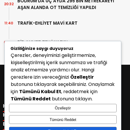
BODRUM’DA ÜÇ AYDA 295 BİN METREKAREYİ
20:32
AŞAN ALANDA OT TEMİZLİĞİ YAPILDI
TRAFİK-EHLİYET MAVİ KART
11:40
BİR AHMET TELLİ YAZISI
07:30
Gizliliğinize saygı duyuyoruz
Çerezler, deneyiminizi geliştirmemize,
kişiselleştirilmiş içerik sunmamıza ve trafiği
analiz etmemize yardımcı olur. Hangi
çerezlere izin vereceğinizi
Özelleştir
butonuna tıklayarak seçebilirsiniz. Onaylamak
için
Tümünü Kabul Et
, reddetmek için
Tümünü Reddet
butonuna tıklayın.
KATEGORİLER
Özelleştir
Menü seçimi yapın. WP-ADMIN → Görünüm → Menüler
KISAYOLLAR
Tümünü Reddet
sayfasından menü eşleştirmesi yapınız.
Menü seçimi yapın. WP-ADMIN → Görünüm → Menüler
E-BÜLTEN
sayfasından menü eşleştirmesi yapınız.